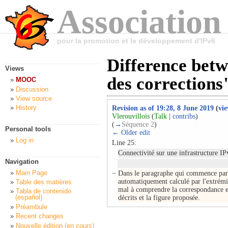
Association
pour la promotion et le développement d'IPv6
Difference bet
Views
des corrections
MOOC
Discussion
View source
History
Revision as of 19:28, 8 June 2019
(
vie
Vlerouvillois
(
Talk
|
contribs
)
(
→
Séquence 2
)
Personal tools
← Older edit
Log in
Line 25:
Connectivité sur une infrastructure IP
Navigation
Main Page
−
Dans le paragraphe qui commence par 
automatiquement calculé par l'extrémit
Table des matières
mal à comprendre la correspondance e
Tabla de contenido
(español)
décrits et la figure proposée.
Préambule
Recent changes
Nouvelle édition (en cours)