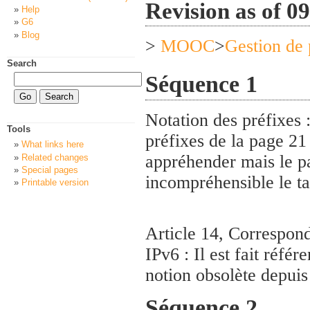
Revision as of 0
Help
G6
Blog
>
MOOC
>
Gestion de 
Search
Séquence 1
Notation des préfixes 
Tools
préfixes de la page 21
What links here
appréhender mais le p
Related changes
Special pages
incompréhensible le ta
Printable version
Article 14, Correspond
IPv6 : Il est fait réfé
notion obsolète depui
Séquence 2