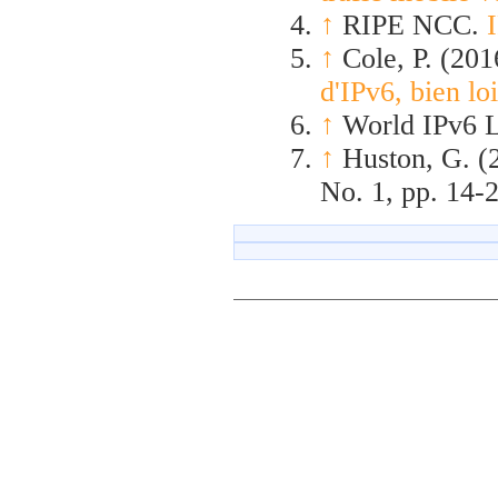
↑
RIPE NCC.
↑
Cole, P. (20
d'IPv6, bien lo
↑
World IPv6 
↑
Huston, G. (2
No. 1, pp. 14-