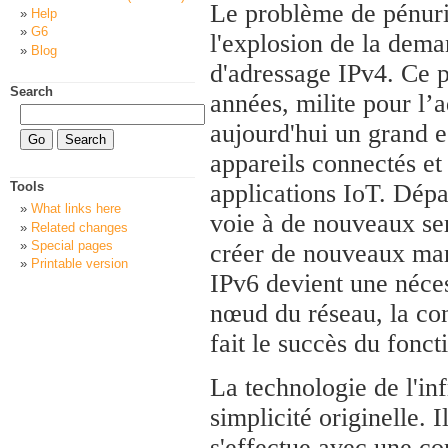
Le problème de pénurie
Help
G6
l'explosion de la dema
Blog
d'adressage IPv4. Ce p
Search
années, milite pour l’a
aujourd'hui un grand e
appareils connectés et 
Tools
applications IoT. Dépas
What links here
voie à de nouveaux ser
Related changes
Special pages
créer de nouveaux mar
Printable version
IPv6 devient une néces
nœud du réseau, la con
fait le succès du fonct
La technologie de l'in
simplicité originelle. 
s'effectue avec une c