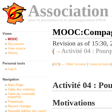
Association
pour la promotion et le développement d'IPv6
MOOC:Compagn
Views
MOOC
Revision as of 15:30,
Discussion
View source
(
→
Activité 04 : Pourq
History
Personal tools
(
diff
)
← Older revision
|
Latest revision
(
Log in
Navigation
Activité 04 : Po
Main Page
Table des matières
Tabla de contenido
(español)
Motivations
Préambule
Recent changes
Nouvelle édition (en cours)