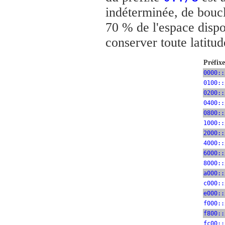
indéterminée, de bouc
70 % de l'espace dispo
conserver toute latitud
Préfix
0000::
0100::
0200::
0400::
0800::
1000::
2000::
4000::
6000::
8000::
a000::
c000::
e000::
f000::
f800::
fc00::