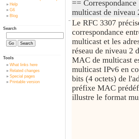
== Correspondance a
Help
G6
multicast de niveau
Blog
−
Le RFC 3307 précis
Search
correspondance entr
multicast et les adr
réseau de niveau 2 d
MAC de multicast est
Tools
What links here
multicast IPv6 en co
Related changes
Special pages
bits (4 octets) de l'
Printable version
préfixe MAC prédéfi
illustre le format m