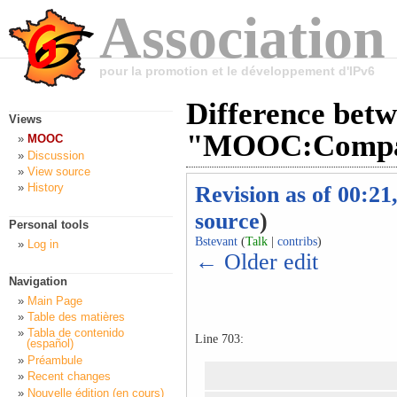
Association
pour la promotion et le développement d'IPv6
Difference betw
Views
"MOOC:Compag
MOOC
Discussion
View source
History
Revision as of 00:21
source
)
Personal tools
Bstevant
(
Talk
|
contribs
)
Log in
← Older edit
Navigation
Main Page
Table des matières
Tabla de contenido
Line 703:
(español)
Préambule
Recent changes
Nouvelle édition (en cours)