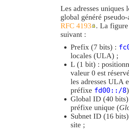
Les adresses uniques lo
global généré pseudo-a
RFC 4193
. La figure
suivant :
Prefix (7 bits) :
fc
locales (ULA) ;
L (1 bit) : position
valeur 0 est réservé
les adresses ULA en
préfixe
)
fd00::/8
Global ID (40 bits) 
préfixe unique (
Glo
Subnet ID (16 bits) 
site ;