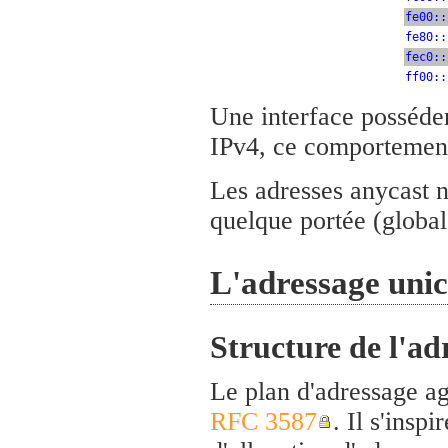
fe00::
fe80::
fec0::
ff00::
Une interface posséde
IPv4, ce comportement 
Les adresses anycast n
quelque portée (globale
L'adressage unic
Structure de l'ad
Le plan d'adressage ag
RFC 3587
. Il s'insp