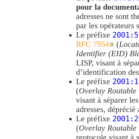
pour la document
adresses ne sont t
par les opérateurs s
Le préfixe
2001:5
RFC 7954
(
Locat
Identifier (EID) Bl
LISP, visant à sépar
d’identification de
Le préfixe
2001:1
(
Overlay Routable 
visant à séparer les
adresses, déprécié
Le préfixe
2001:2
(
Overlay Routable 
protocole visant à s