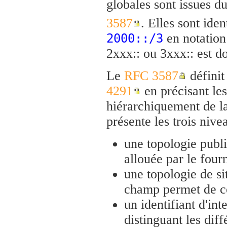
globales sont issues d
3587
. Elles sont iden
en notation
2000::/3
2xxx:: ou 3xxx:: est d
Le
RFC 3587
définit
4291
en précisant les
hiérarchiquement de 
présente les trois nive
une topologie publ
allouée par le fourn
une topologie de si
champ permet de co
un identifiant d'int
distinguant les diff