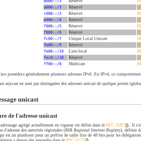
8000::/3
Réservé
R
a000::/3
Réservé
R
c000::/3
Réservé
R
e000::/4
Réservé
R
f000::/5
Réservé
R
f800::/6
Réservé
R
fc00::/7
Unique Local Unicast
R
fe00::/9
Réservé
R
fe80::/10
Lien-local
R
fec0::/10
Réservé
R
ff00::/8
Multicast
R
face possédera généralement plusieurs adresses IPv6. En IPv4, ce comportement e
es anycast ne sont pas distinguées des adresses unicast de quelque portée (globale
essage unicast
re de l'adresse unicast
'adressage agrégé actuellement en vigueur est défini dans le
RFC 3587
. Il s
on d'adresse des autorités régionales (RIR
Regional Internet Registry
), définie 
qui est un plaidoyer pour un préfixe de taille fixe de 48 bits pour les délégations
ation a depuis été assouplie dans le
RFC 6177
.