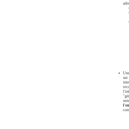
adr
Une
sur
int
rec
l'i
"gé
uni
l'e
com