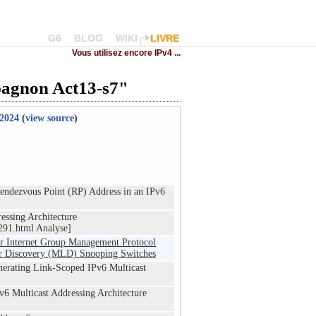
G6
BLOG
WIKI
LIVRE
Vous utilisez encore IPv4 ...
pagnon Act13-s7"
 2024
(
view source
)
ndezvous Point (RP) Address in an IPv6
essing Architecture
291.html Analyse]
r Internet Group Management Protocol
er Discovery (MLD) Snooping Switches
erating Link-Scoped IPv6 Multicast
v6 Multicast Addressing Architecture