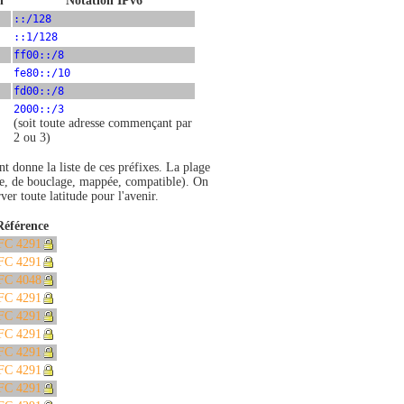
n
Notation IPv6
::/128
::1/128
ff00::/8
fe80::/10
fd00::/8
2000::/3
(soit toute adresse commençant par
2 ou 3)
nt donne la liste de ces préfixes. La plage
née, de bouclage, mappée, compatible). On
er toute latitude pour l'avenir.
Référence
FC 4291
FC 4291
FC 4048
FC 4291
FC 4291
FC 4291
FC 4291
FC 4291
FC 4291