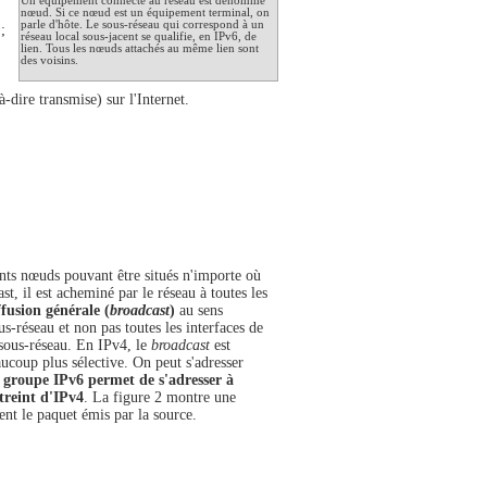
Un équipement connecté au réseau est dénommé
nœud. Si ce nœud est un équipement terminal, on
parle d'hôte. Le sous-réseau qui correspond à un
;
réseau local sous-jacent se qualifie, en IPv6, de
lien. Tous les nœuds attachés au même lien sont
des voisins.
à-dire transmise) sur l'Internet.
ents nœuds pouvant être situés n'importe où
t, il est acheminé par le réseau à toutes les
ffusion générale (
broadcast
)
au sens
s-réseau et non pas toutes les interfaces de
 sous-réseau. En IPv4, le
broadcast
est
eaucoup plus sélective. On peut s'adresser
 groupe IPv6 permet de s'adresser à
treint d'IPv4
. La figure 2 montre une
nt le paquet émis par la source.