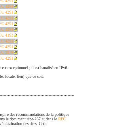
FC 4291
FC 4291
FC 4291
FC 4291
FC 4291
FC 4291
FC 4193
FC 4291
FC 4291
FC 3879
FC 4291
st exceptionnel ; il est banalisé en IPv6.
, locale, lien) que ce soit.
'inspire des recommandations de la politique
dans le document ripe-267 et dans le
RFC
 à destination des sites. Cette