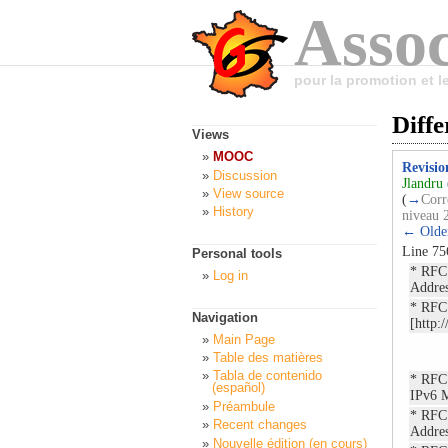
Assoc
pour la promotion et 
Diff
Views
MOOC
Revisio
Discussion
Jlandru
View source
(
→
Corr
History
niveau 
← Older
Line 75
Personal tools
* RFC
Log in
Addres
* RFC 
Navigation
[http:
Main Page
Table des matières
Tabla de contenido
* RFC
(español)
IPv6 M
Préambule
* RFC 
Recent changes
Addres
Nouvelle édition (en cours)