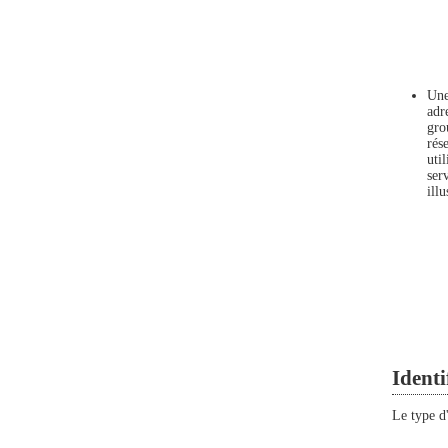
Une
adr
gro
rés
uti
ser
ill
Identi
Le type d'