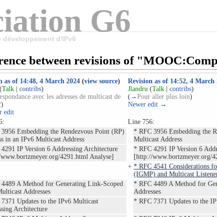
iation G6
le développement d'IPv6
erence between revisions of "MOOC:Com
n as of 14:48, 4 March 2024
(
view source
)
Revision as of 14:52, 4 March
(
Talk
|
contribs
)
Jlandru
(
Talk
|
contribs
)
espondance avec les adresses de multicast de
(
→
Pour aller plus loin
)
2
)
Newer edit →
 edit
6:
Line 756:
 3956 Embedding the Rendezvous Point (RP)
* RFC 3956 Embedding the Re
s in an IPv6 Multicast Address
Multicast Address
4291 IP Version 6 Addressing Architecture
* RFC 4291 IP Version 6 Addr
//www.bortzmeyer.org/4291.html Analyse]
[http://www.bortzmeyer.org/4
+
* RFC 4541 Considerations fo
(IGMP) and Multicast Listen
 4489 A Method for Generating Link-Scoped
* RFC 4489 A Method for Gen
ulticast Addresses
Addresses
7371 Updates to the IPv6 Multicast
* RFC 7371 Updates to the IP
sing Architecture