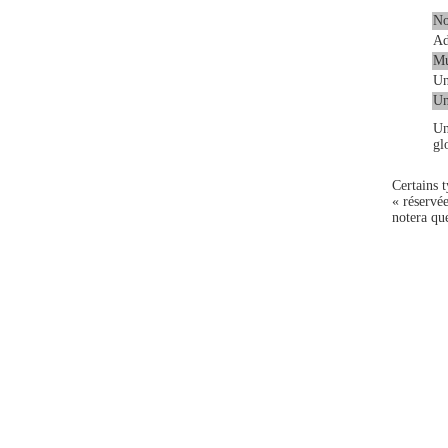
No
Ad
Mu
Un
Un
Un
gl
Certains t
« réservé
notera que