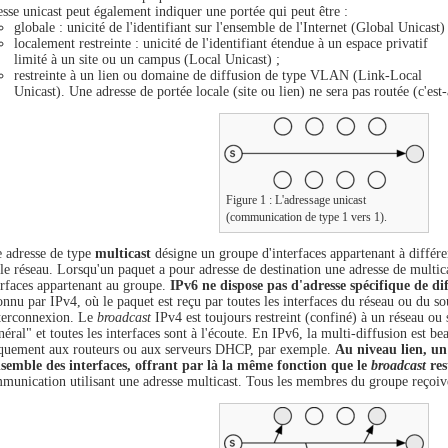
esse unicast peut également indiquer une portée qui peut être :
globale : unicité de l'identifiant sur l'ensemble de l'Internet (Global Unicast) 
localement restreinte : unicité de l'identifiant étendue à un espace privatif
limité à un site ou un campus (Local Unicast) ;
restreinte à un lien ou domaine de diffusion de type VLAN (Link-Local
Unicast). Une adresse de portée locale (site ou lien) ne sera pas routée (c'est-
Figure 1 : L'adressage unicast
(communication de type 1 vers 1).
 adresse de type
multicast
désigne un groupe d'interfaces appartenant à différ
 le réseau. Lorsqu'un paquet a pour adresse de destination une adresse de multicas
erfaces appartenant au groupe.
IPv6 ne dispose pas d'adresse spécifique de di
onnu par IPv4, où le paquet est reçu par toutes les interfaces du réseau ou du sou
nterconnexion. Le
broadcast
IPv4 est toujours restreint (confiné) à un réseau ou
néral" et toutes les interfaces sont à l'écoute. En IPv6, la multi-diffusion est b
quement aux routeurs ou aux serveurs DHCP, par exemple.
Au niveau lien, un
nsemble des interfaces, offrant par là la même fonction que le
broadcast
res
munication utilisant une adresse multicast. Tous les membres du groupe reçoive