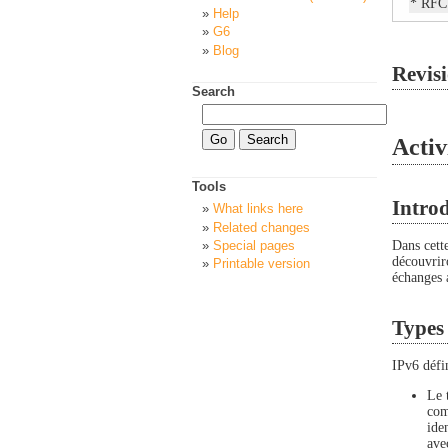
* RFC 
Help
G6
Blog
Revisi
Search
Activ
Tools
Intro
What links here
Related changes
Dans cette
Special pages
découvriro
Printable version
échanges 
Types 
IPv6 défin
Le 
com
ide
ave