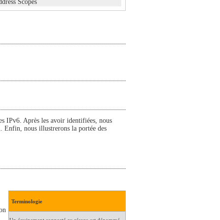
ddress Scopes
es IPv6. Après les avoir identifiées, nous
u. Enfin, nous illustrerons la portée des
Terminologie
ion