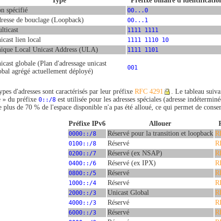
Type
Préfixe binaire d'identificatio
n spécifié
00...0
resse de bouclage (Loopback)
00...1
lticast
1111 1111
icast lien local
1111 1110 10
ique Local Unicast Address (ULA)
1111 1101
icast globale (Plan d'adressage unicast
001
obal agrégé actuellement déployé)
ypes d'adresses sont caractérisés par leur préfixe
RFC 4291
. Le tableau suiva
e » du préfixe
0::/8
est utilisée pour les adresses spéciales (adresse indétermi
 plus de 70 % de l'espace disponible n'a pas été alloué, ce qui permet de conserv
Préfixe IPv6
Allouer
0000::/8
Réservé pour la transition et loopback
R
0100::/8
Réservé
R
0200::/7
Réservé (ex NSAP)
R
0400::/6
Réservé (ex IPX)
R
0800::/5
Réservé
R
1000::/4
Réservé
R
2000::/3
Unicast Global
R
4000::/3
Réservé
R
6000::/3
Réservé
R