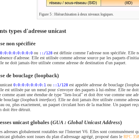
Figure 5 : Hiérarchisation à deux niveaux logiques.
nts types d'adresse unicast
se non spécifiée
0:0:0:0:0:0:0:0
ou
::/128
est définie comme l'adresse non spécifiée. Elle n
absence d'adresse. Elle est utilisée comme adresse source par les paquets d'initia
lle ne doit jamais être utilisée comme adresse de destination d'un paquet.
se de bouclage (loopback)
 unicast
0:0:0:0:0:0:0:1
ou
::1/128
est appelée adresse de bouclage (loopbac
le est utilisée par un nœud pour s'envoyer des paquets à lui-même. Elle ne doit j
e comme ayant une étendue de type "lien-local" et doit être vue comme une adres
de bouclage (
loopback interface
). Elle ne doit jamais être utilisée comme adress
seau ou, plus exactement, un paquet circulant hors de la machine. Un paquet reçu
n doit être détruit.
esses unicast globales (
GUA : Global Unicast Address
)
 des adresses globalement routables sur l'Internet V6. Elles sont communément qu
unicast globales sont issues du plan d'adressage agrégé, proposé dans le
RFC 35