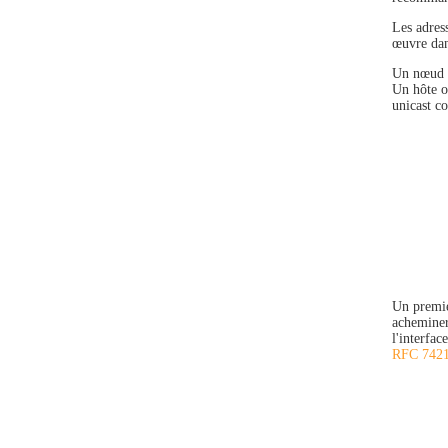
Les adres
œuvre dan
Un nœud p
Un hôte o
unicast co
Un premier
acheminer 
l'interfac
RFC 742