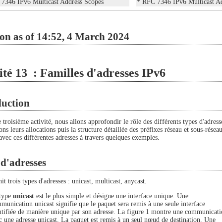
7346 IPv6 Multicast Address Scopes
* RFC 7346 IPv6 Multicast A
on as of 14:52, 4 March 2024
ité 13 : Familles d'adresses IPv6
duction
 troisième activité, nous allons approfondir le rôle des différents types d'adress
ns leurs allocations puis la structure détaillée des préfixes réseau et sous-résea
avec ces différentes adresses à travers quelques exemples.
d'adresses
it trois types d'adresses : unicast, multicast, anycast.
type
unicast
est le plus simple et désigne une interface unique. Une
munication unicast signifie que le paquet sera remis à une seule interface
ntifiée de manière unique par son adresse. La figure 1 montre une communicat
c une adresse unicast. La paquet est remis à un seul nœud de destination. Une