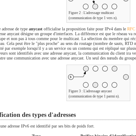
Figure 2 : L'adressage multicast
(communication de type 1 vers n).
 adresse de type
anycast
officialise la proposition faite pour IPv4 dans le
RFC 
esse anycast désigne un groupe d'interfaces. La différence est que le réseau va
upe et non pas à tous comme pour le multicast. La sélection du membre qui réce
eau. Cela peut être le "plus proche" au sens du routage (nombre de sauts, RTD
lité par exemple lorsqu'il y a un service ou un contenu qui est répliqué sur plusieu
veurs sont identifiés avec une adresse anycast, la communication du client ira ve
ustre une communication avec une adresse anycast. Un seul des nœuds du groupe 
Figure 3 : L'adressage anycast
(communication de type 1 parmi n).
fication des types d'adresses
une adresse IPv6 est identifié par ses bits de poids fort.