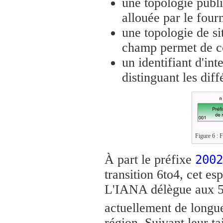
une topologie publ
allouée par le fourn
une topologie de si
champ permet de co
un identifiant d'int
distinguant les diff
Figure 6 : F
À part le préfixe
2002
transition 6to4, cet e
L'IANA délègue aux 5 
actuellement de longu
région. Suivant leur ta