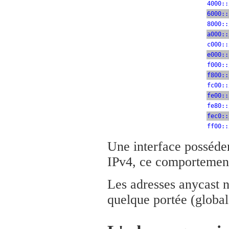
4000::
6000::
8000::
a000::
c000::
e000::
f000::
f800::
fc00::
fe00::
fe80::
fec0::
ff00::
Une interface posséde
IPv4, ce comportement 
Les adresses anycast n
quelque portée (globale