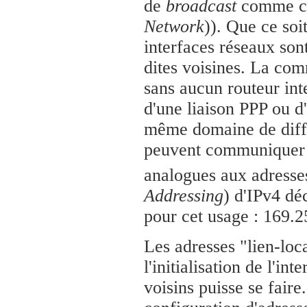
de
broadcast
comme ce
Network
)). Que ce soi
interfaces réseaux son
dites voisines. La com
sans aucun routeur int
d'une liaison PPP ou d
même domaine de diffu
peuvent communiquer d
analogues aux adress
Addressing
) d'IPv4 dé
pour cet usage : 169.2
Les adresses "lien-loc
l'initialisation de l'i
voisins puisse se faire.