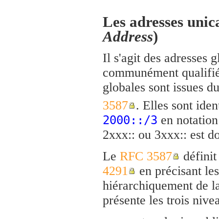
Les adresses unica
Address
)
Il s'agit des adresses 
communément qualifiée
globales sont issues d
3587
. Elles sont iden
en notation
2000::/3
2xxx:: ou 3xxx:: est d
Le
RFC 3587
définit
4291
en précisant les
hiérarchiquement de 
présente les trois nive