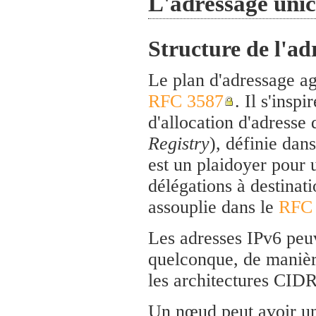
L'adressage unic
Structure de l'ad
Le plan d'adressage ag
RFC 3587
. Il s'insp
d'allocation d'adresse
Registry
), définie dan
est un plaidoyer pour u
délégations à destinat
assouplie dans le
RFC
Les adresses IPv6 peu
quelconque, de manièr
les architectures CIDR
Un nœud peut avoir un