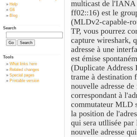
multicast de l'IANA 
Help
G6
ff02::16) est le gr
Blog
(MLDv2-capable-rou
Search
TP, vous pourrez cons
capture wireshark, qu
adresse à une inter
est émise spontané
Tools
What links here
(Duplicate Address D
Related changes
trame à destination 
Special pages
Printable version
nouvelle adresse de m
correspondant à l'ad
commutateur MLD sn
la position de l'adres
qui sera utllisée par
nouvelle adresse qui