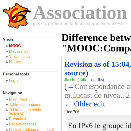
Association
pour la promotion et le développement d'IPv6
Difference betw
Views
"MOOC:Compag
MOOC
Discussion
View source
History
Revision as of 15:0
source
)
Personal tools
Jlandru
(
Talk
|
contribs
)
Log in
(
→
Correspondance av
Navigation
multicast de niveau 2
Main Page
← Older edit
Table des matières
Tabla de contenido
Line 706:
(español)
Préambule
En IPv6 le groupe id
Recent changes
Nouvelle édition (en cours)