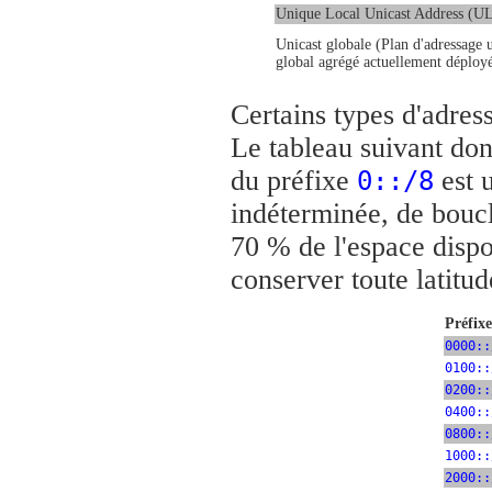
Unique Local Unicast Address (U
Unicast globale (Plan d'adressage 
global agrégé actuellement déploy
Certains types d'adres
Le tableau suivant don
du préfixe
est u
0::/8
indéterminée, de bouc
70 % de l'espace dispo
conserver toute latitud
Préfix
0000::
0100::
0200::
0400::
0800::
1000::
2000::