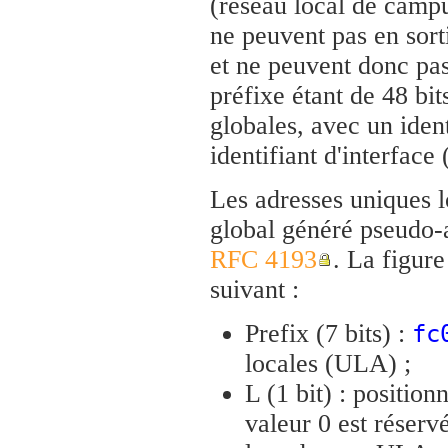
(réseau local de campu
ne peuvent pas en sorti
et ne peuvent donc pas
préfixe étant de 48 bi
globales, avec un ident
identifiant d'interface 
Les adresses uniques lo
global généré pseudo-a
RFC 4193
. La figure
suivant :
Prefix (7 bits) :
fc
locales (ULA) ;
L (1 bit) : position
valeur 0 est réservé