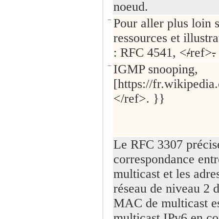
noeud.
−
Pour aller plus loin 
ressources et illustr
: RFC 4541, <
/
ref>
.
−
IGMP snooping,
[https://fr.wikiped
</ref>. }}
Le RFC 3307 précis
correspondance entr
multicast et les adr
réseau de niveau 2 d
MAC de multicast est
multicast IPv6 en co