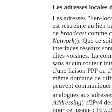
Les adresses locales 
Les adresses "lien-loca
est restreinte au lien
de
broadcast
comme ce
Network
)). Que ce soi
interfaces réseaux son
dites voisines. La com
sans aucun routeur int
d'une liaison PPP ou d
même domaine de diffu
peuvent communiquer d
analogues aux adress
Addressing
) d'IPv4 dé
pour cet usage : 169.2