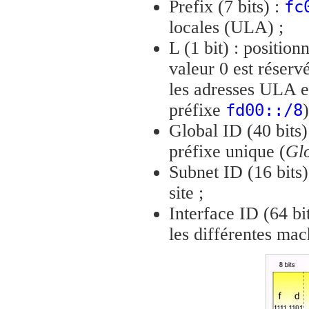
Prefix (7 bits) :
fc
locales (ULA) ;
L (1 bit) : position
valeur 0 est réservé
les adresses ULA en
préfixe
)
fd00::/8
Global ID (40 bits) 
préfixe unique (
Glo
Subnet ID (16 bits) 
site ;
Interface ID (64 bit
les différentes mach