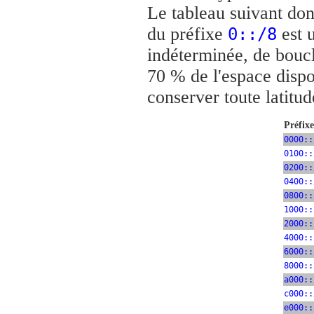
Le tableau suivant don
du préfixe
est u
0::/8
indéterminée, de bouc
70 % de l'espace dispo
conserver toute latitud
Préfix
0000::
0100::
0200::
0400::
0800::
1000::
2000::
4000::
6000::
8000::
a000::
c000::
e000::