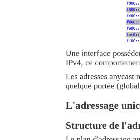
f000::
f800::
fc00::
fe00::
fe80::
fec0::
ff00::
Une interface posséde
IPv4, ce comportement 
Les adresses anycast n
quelque portée (globale
L'adressage unic
Structure de l'ad
Le plan d'adressage ag