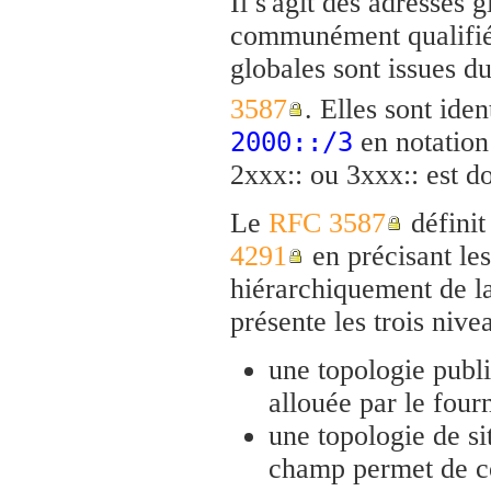
Il s'agit des adresses 
communément qualifiée
globales sont issues d
3587
. Elles sont iden
en notation
2000::/3
2xxx:: ou 3xxx:: est d
Le
RFC 3587
définit
4291
en précisant les
hiérarchiquement de 
présente les trois nive
une topologie publ
allouée par le fourn
une topologie de si
champ permet de co