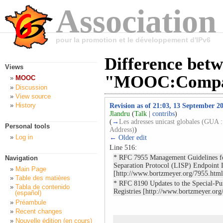
Association
pour la promotion et le développement d'IPv6
Difference betw
Views
"MOOC:Compag
MOOC
Discussion
View source
History
Revision as of 21:03, 13 September 2
Jlandru
(
Talk
|
contribs
)
(
→
Les adresses unicast globales (GUA :
Personal tools
Address)
)
Log in
← Older edit
Line 516:
* RFC 7955 Management Guidelines fo
Navigation
Separation Protocol (LISP) Endpoint I
Main Page
[http://www.bortzmeyer.org/7955.html
Table des matières
* RFC 8190 Updates to the Special-Pu
Tabla de contenido
Registries [http://www.bortzmeyer.org
(español)
Préambule
Recent changes
Nouvelle édition (en cours)