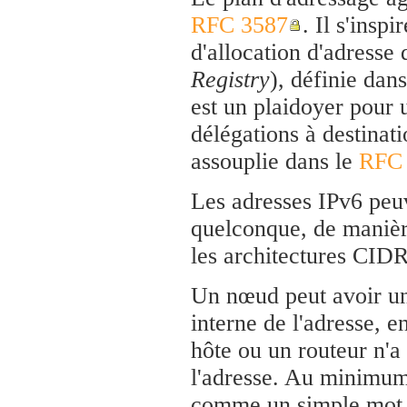
RFC 3587
. Il s'insp
d'allocation d'adresse
Registry
), définie dan
est un plaidoyer pour u
délégations à destinat
assouplie dans le
RFC
Les adresses IPv6 peu
quelconque, de manièr
les architectures CIDR
Un nœud peut avoir un
interne de l'adresse, 
hôte ou un routeur n'a
l'adresse. Au minimum
comme un simple mot b