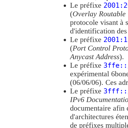
Le préfixe
2001:2
(
Overlay Routable 
protocole visant à s
d'identification des
Le préfixe
2001:1
(
Port Control Prot
Anycast Address
).
Le préfixe
3ffe::
expérimental 6bone
(06/06/06). Ces adr
Le préfixe
3fff::
IPv6 Documentati
documentaire afin d
d'architectures éte
de préfixes multip