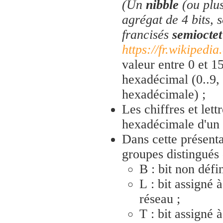
(Un
nibble
(ou plu
agrégat de 4 bits, 
francisés
semioctet
https://fr.wikipedia
valeur entre 0 et 1
hexadécimal (0..9,
hexadécimale) ;
Les chiffres et lett
hexadécimale d'un 
Dans cette présenta
groupes distingués 
B : bit non défin
L : bit assigné à
réseau ;
T : bit assigné 