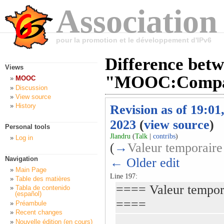
Association
pour la promotion et le développement d'IPv6
Difference betw
Views
"MOOC:Compag
MOOC
Discussion
View source
History
Revision as of 19:01
2023
(
view source
)
Personal tools
Jlandru
(
Talk
|
contribs
)
Log in
(
→
Valeur temporaire 
Navigation
← Older edit
Main Page
Line 197:
Table des matières
==== Valeur tempora
Tabla de contenido
(español)
====
Préambule
Recent changes
Nouvelle édition (en cours)