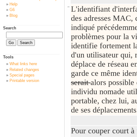
Help
−
L'identifiant d'inter
G6
Blog
des adresses MAC,
indiqué précédemme
Search
problèmes pour la vi
identifie fortement 
d'un utilisateur qui,
Tools
déplace de réseau en
What links here
Related changes
garde ce même identi
Special pages
serait
alors possible
Printable version
individu nomade util
portable, chez lui, a
de ses déplacements
Pour couper court à 