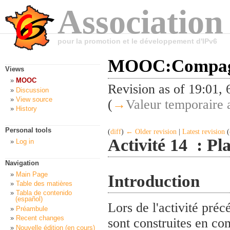
Association
pour la promotion et le développement d'IPv6
MOOC:Compagn
Views
MOOC
Revision as of 19:01,
Discussion
View source
(
→
Valeur temporaire a
History
Personal tools
(
diff
)
← Older revision
|
Latest revision
(
Activité 14 : Pl
Log in
Navigation
Main Page
Introduction
Table des matières
Tabla de contenido
(español)
Lors de l'activité pré
Préambule
Recent changes
sont construites en co
Nouvelle édition (en cours)