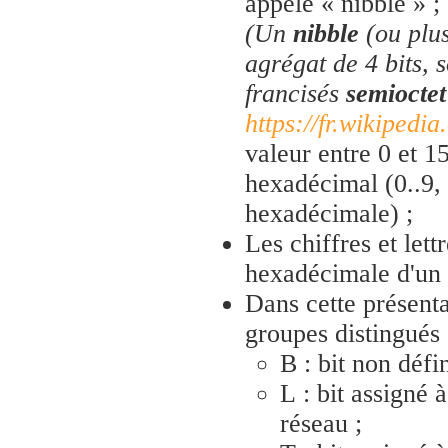
appelé « nibble » ;
(Un
nibble
(ou plu
agrégat de 4 bits, 
francisés
semioctet
https://fr.wikipedia
valeur entre 0 et 1
hexadécimal (0..9,
hexadécimale) ;
Les chiffres et lett
hexadécimale d'un 
Dans cette présenta
groupes distingués 
B : bit non défin
L : bit assigné à
réseau ;