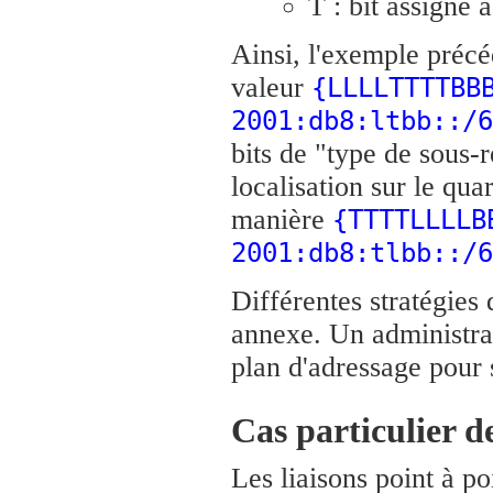
T : bit assigné 
Ainsi, l'exemple précé
valeur
{LLLLTTTTBB
2001:db8:ltbb::/6
bits de "type de sous-r
localisation sur le qua
manière
{TTTTLLLLB
2001:db8:tlbb::/6
Différentes stratégies
annexe. Un administrat
plan d'adressage pour 
Cas particulier de
Les liaisons point à p