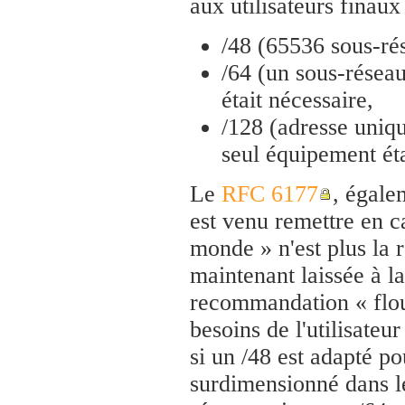
aux utilisateurs finau
/48 (65536 sous-rés
/64 (un sous-réseau
était nécessaire,
/128 (adresse uniqu
seul équipement éta
Le
RFC 6177
, égal
est venu remettre en ca
monde » n'est plus la 
maintenant laissée à la
recommandation « flou
besoins de l'utilisateu
si un /48 est adapté p
surdimensionné dans l