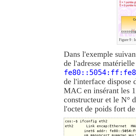
Figure 9 : 
Dans l'exemple suivant,
de l'adresse matériel
fe80::5054:ff:fe8
de l'interface dispose 
MAC en insérant les 1
constructeur et le N° d
l'octet de poids fort d
cos:~$ ifconfig eth2

eth2      Link encap:Ethernet  HW
         inet6 addr: fe80::
5054:f
         UP BROADCAST RUNNING MUL