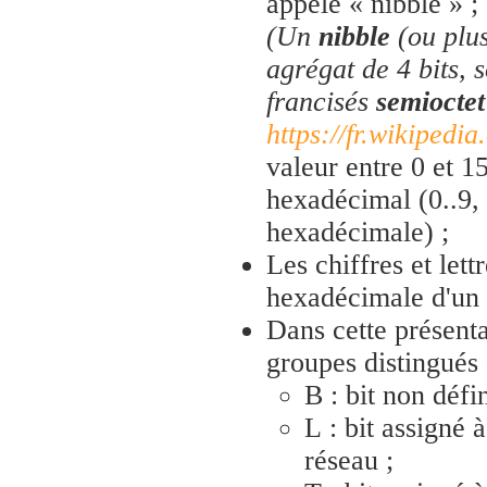
appelé « nibble » ;
(Un
nibble
(ou plu
agrégat de 4 bits, 
francisés
semioctet
https://fr.wikipedia
valeur entre 0 et 1
hexadécimal (0..9,
hexadécimale) ;
Les chiffres et lett
hexadécimale d'un 
Dans cette présenta
groupes distingués 
B : bit non défin
L : bit assigné à
réseau ;