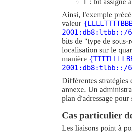
T : bit assigné 
Ainsi, l'exemple précé
valeur
{LLLLTTTTBB
2001:db8:ltbb::/6
bits de "type de sous-r
localisation sur le qua
manière
{TTTTLLLLB
2001:db8:tlbb::/6
Différentes stratégies
annexe. Un administrat
plan d'adressage pour 
Cas particulier de
Les liaisons point à p