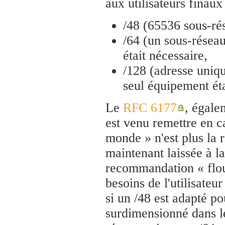
aux utilisateurs finau
/48 (65536 sous-rés
/64 (un sous-réseau
était nécessaire,
/128 (adresse uniqu
seul équipement éta
Le
RFC 6177
, égal
est venu remettre en ca
monde » n'est plus la 
maintenant laissée à la
recommandation « flou
besoins de l'utilisateu
si un /48 est adapté p
surdimensionné dans l