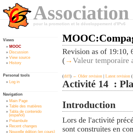
Association
pour la promotion et le développement d'IPv6
MOOC:Compagn
Views
MOOC
Revision as of 19:10,
Discussion
View source
(
→
Valeur temporaire a
History
Personal tools
(
diff
)
← Older revision
|
Latest revision
(
Activité 14 : Pl
Log in
Navigation
Main Page
Introduction
Table des matières
Tabla de contenido
(español)
Lors de l'activité pré
Préambule
Recent changes
sont construites en co
Nouvelle édition (en cours)