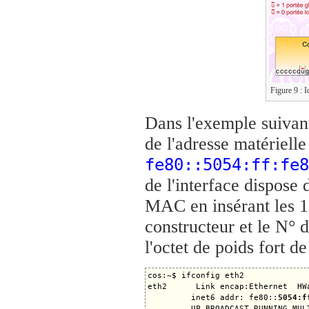
Figure 9 : 
Dans l'exemple suivant,
de l'adresse matériel
fe80::5054:ff:fe8
de l'interface dispose 
MAC en insérant les 1
constructeur et le N° d
l'octet de poids fort d
cos:~$ ifconfig eth2

eth2      Link encap:Ethernet  HW
         inet6 addr: fe80::
5054:f
         UP BROADCAST RUNNING MUL