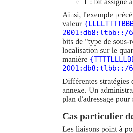
T : bit assigné 
Ainsi, l'exemple précé
valeur
{LLLLTTTTBB
2001:db8:ltbb::/6
bits de "type de sous-r
localisation sur le qua
manière
{TTTTLLLLB
2001:db8:tlbb::/6
Différentes stratégies
annexe. Un administrat
plan d'adressage pour 
Cas particulier de
Les liaisons point à p