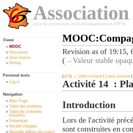
Association
pour la promotion et le développement d'IPv6
MOOC:Compagn
Views
MOOC
Revision as of 19:15,
Discussion
View source
(
→
Valeur stable opaq
History
Personal tools
(
diff
)
← Older revision
|
Latest revision
(
Activité 14 : Pl
Log in
Navigation
Main Page
Introduction
Table des matières
Tabla de contenido
(español)
Lors de l'activité pré
Préambule
Recent changes
sont construites en co
Nouvelle édition (en cours)