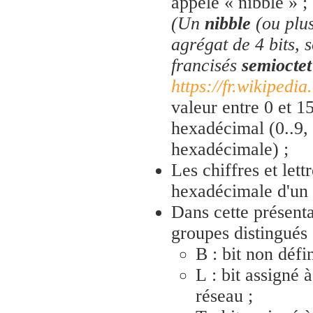
appelé « nibble » ;
(Un
nibble
(ou plu
agrégat de 4 bits, 
francisés
semioctet
https://fr.wikipedia
valeur entre 0 et 1
hexadécimal (0..9,
hexadécimale) ;
Les chiffres et lett
hexadécimale d'un 
Dans cette présenta
groupes distingués 
B : bit non défin
L : bit assigné à
réseau ;