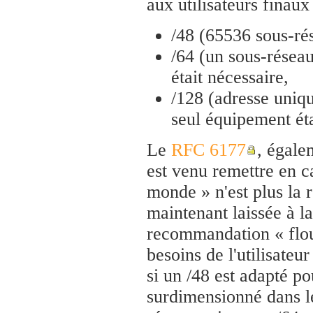
aux utilisateurs finau
/48 (65536 sous-rés
/64 (un sous-réseau
était nécessaire,
/128 (adresse uniqu
seul équipement éta
Le
RFC 6177
, égal
est venu remettre en ca
monde » n'est plus la 
maintenant laissée à la
recommandation « flou
besoins de l'utilisateu
si un /48 est adapté p
surdimensionné dans l