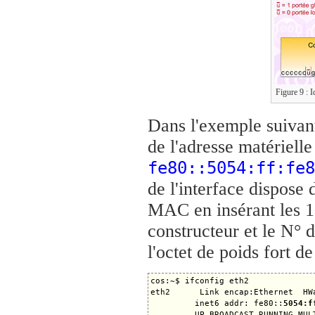
Figure 9 : 
Dans l'exemple suivant,
de l'adresse matériel
fe80::5054:ff:fe8
de l'interface dispose 
MAC en insérant les 1
constructeur et le N° d
l'octet de poids fort d
cos:~$ ifconfig eth2

eth2      Link encap:Ethernet  HW
         inet6 addr: fe80::
5054:f
         UP BROADCAST RUNNING MUL