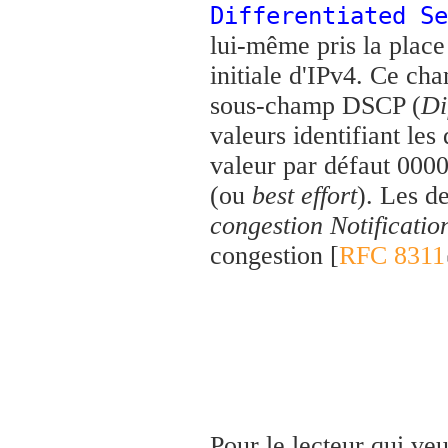
Differentiated Se
lui-même pris la place
initiale d'IPv4. Ce ch
sous-champ DSCP (
Di
valeurs identifiant le
valeur par défaut 0000
(ou
best effort
). Les d
congestion Notificatio
congestion [
RFC 8311
Pour le lecteur qui veut