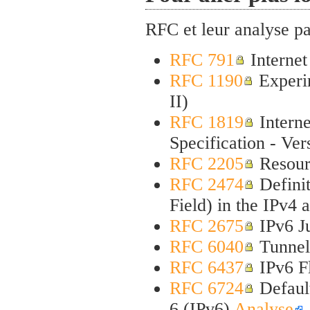
RFC et leur analyse p
RFC 791
Internet
RFC 1190
Experim
II)
RFC 1819
Interne
Specification - Ve
RFC 2205
Resour
RFC 2474
Definit
Field) in the IPv4
RFC 2675
IPv6 J
RFC 6040
Tunnell
RFC 6437
IPv6 Fl
RFC 6724
Default
6 (IPv6)
Analyse