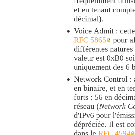
fréquemment utilis
et en tenant compte
décimal).
Voice Admit : cette
RFC 5865
pour af
différentes natures 
valeur est 0xB0 soi
uniquement des 6 bi
Network Control : a
en binaire, et en t
forts : 56 en décim
réseau (
Network Co
d'IPv6 pour l'émiss
dépréciée. Il est c
dans le
RFC 4594