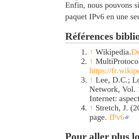
Enfin, nous pouvons si
paquet IPv6 en une se
Références bibli
↑
Wikipedia.
Dé
↑
MultiProtoco
https://fr.wik
↑
Lee, D.C.; Lo
Network, Vol. 
Internet: aspec
↑
Stretch, J. (
page.
IPv6
Pour aller plus l