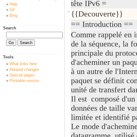
tête IPv6 =
Help
G6
−
{{Decouverte}}
Blog
== Introduction ==
Search
Comme rappelé en i
de la séquence, la f
principale du protoc
Tools
d'acheminer un paqu
What links here
à un autre de l'Inter
Related changes
Special pages
paquet se définit c
Printable version
unité de transfert da
Il est composé d'un
données de taille va
limitée et identifié p
Le mode d'achemine
datagramme, utilisé