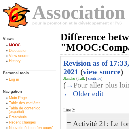
Association
pour la promotion et le développement d'IPv6
Difference betw
Views
"MOOC:Compag
MOOC
Discussion
View source
History
Revision as of 17:33
2021
(
view source
)
Personal tools
Jlandru
(
Talk
|
contribs
)
Log in
(
→
Pour aller plus loi
Navigation
← Older edit
Main Page
Table des matières
Tabla de contenido
Line 2:
(español)
Préambule
= Activité 21: Le fo
Recent changes
Nouvelle édition (en cours)