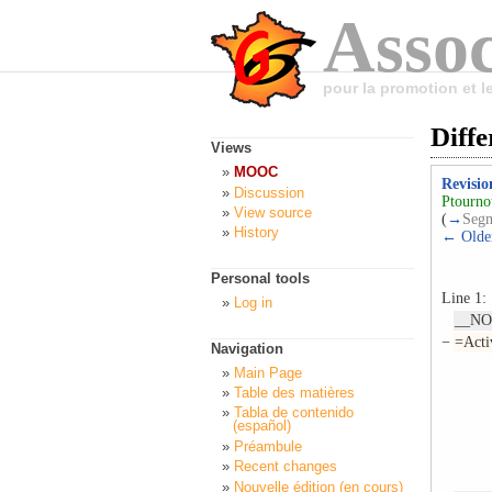
Assoc
pour la promotion et 
Diff
Views
MOOC
Revisio
Discussion
Ptourn
View source
(
→
Segm
History
← Older
Personal tools
Line 1:
Log in
__N
−
=Acti
Navigation
Main Page
Table des matières
Tabla de contenido
(español)
Préambule
Recent changes
Nouvelle édition (en cours)