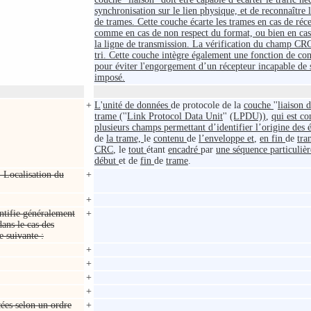
synchronisation sur le lien physique, et de reconnaître l
de trames. Cette couche écarte les trames en cas de réc
comme en cas de non respect du format, ou bien en ca
la ligne de transmission. La vérification du champ CRC
tri. Cette couche intègre également une fonction de con
pour éviter l'engorgement d’un récepteur incapable de
imposé.
+
L
'
unité de données
de protocole de la
couche
''
liaison 
trame (
''
Link Protocol Data Unit
''
(LPDU))
,
qui est c
plusieurs champs permettant d’identifier l’origine des 
de
la trame,
le
contenu
de
l’enveloppe et
,
en fin
de
tra
CRC
, le
tout
étant
encadré
par
une séquence particuliè
début
et de
fin
de
trame
.
 Localisation du
+
+
entifie généralement
+
ans le cas des
te suivante :
+
+
+
+
ées selon un ordre
+