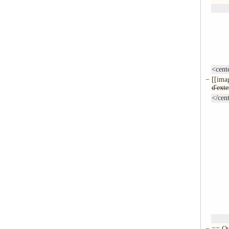
<cent
−
[[ima
d'exte
</cen
−
=
= Qu