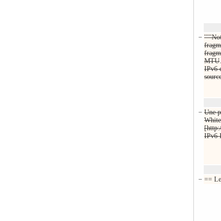
−
'''''N
fragm
fragm
MTU
IPv6 
sourc
−
Une p
White
[http
IPv6 
−
== L