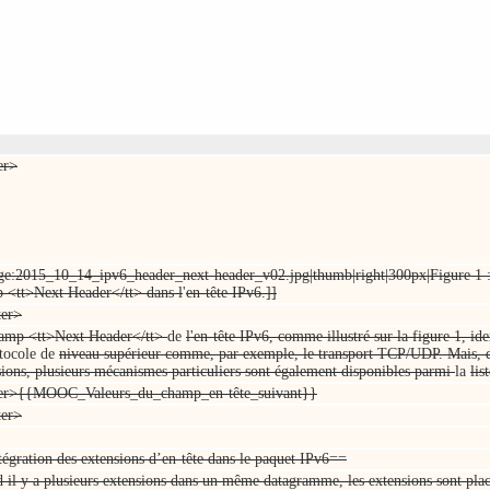
er>
ge:2015_10_14_ipv6_header_next-header_v02.jpg|thumb|right|300px|Figure 1 :
 <tt>Next Header</tt> dans l
'
en-tête IPv6.]]
ter>
amp <tt>Next Header</tt>
de
l'en-tête IPv6, comme illustré sur la figure 1, id
tocole de
niveau supérieur comme, par exemple, le transport TCP/UDP. Mais, d
sions, plusieurs mécanismes particuliers sont également disponibles parmi
la
lis
er>{{MOOC_Valeurs_du_champ_en-tête_suivant}}
ter>
tégration des extensions d’en-tête dans le paquet IPv6==
 il y a plusieurs extensions dans un même datagramme, les extensions sont plac