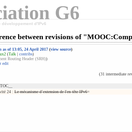
iation G6
le développement d'IPv6
erence between revisions of "MOOC:Com
n as of 13:05, 24 April 2017
(
view source
)
oux2
(
Talk
|
contribs
)
ent Routing Header (SRH)
)
 edit
(31 intermediate re
OTOC__
vité 24 :
Le mécanisme d’extension de l'en-tête IPv6
=