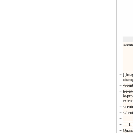
−
<cent
−
[[ima
champ
−
</cen
−
Le ch
le
pro
exten
−
<cent
−
</cen
−
−
== In
−
Quand