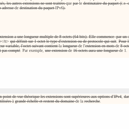
sés, les autres extensions ne sont traitées
que
par
le
destinataire du paquet (i
.
e. 
 adresse
de
destination du paquet
IPv6
).
xtension a une longueur multiple de 8 octets (64 bits). Elle commence par un
r
</tt>
qui définit sur 1 octet le type d'extension ou de protocole qui suit
.
Pour l
ur variable, l'octet suivant contient
la
longueur
de l'
extension en mots
de
8 oct
t pas compté
. Par exemple,
une extension
de
16 octets aura une longueur
de 1.
n point de vue théorique les extensions sont supérieures aux options d
'
IPv4
,
dan
tilisées
à
grande échelle et restent du domaine
de la
recherche
.