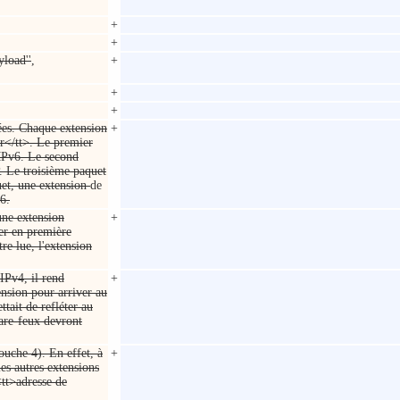
+
+
yload''
,
+
+
+
nées. Chaque extension
+
r</tt>. Le premier
MPv6. Le second
. Le troisième paquet
uet, une extension
de
6.
une extension
+
er en première
tre lue, l'extension
'IPv4, il rend
+
tension pour arriver au
ttait de refléter au
are-feux devront
ouche 4). En effet, à
+
les autres extensions
 <tt>adresse de