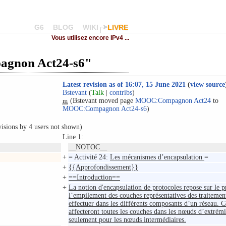
G6
BLOG
WIKI
LIVRE
Vous utilisez encore IPv4 ...
pagnon Act24-s6"
Latest revision as of 16:07, 15 June 2021
(
view source
Bstevant
(
Talk
|
contribs
)
(Bstevant moved page
MOOC:Compagnon Act24
to
m
MOOC:Compagnon Act24-s6
)
visions by 4 users not shown)
Line 1:
__NOTOC__
+
= Activité 24:
Les mécanismes d’encapsulation
=
+
{{Approfondissement}}
+
==Introduction==
+
La notion d'encapsulation de protocoles repose sur le p
l’empilement des couches représentatives des traitement
effectuer dans les différents composants d’un réseau. C
affecteront toutes les couches dans les nœuds d’extrémit
seulement pour les nœuds intermédiaires.