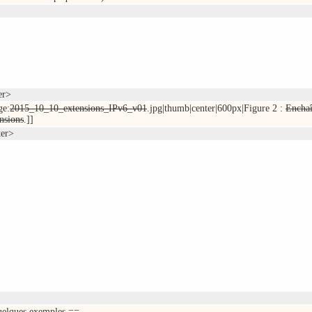
er>
ge:
2015_10_10_extensions_IPv6_v01
.jpg|thumb|center|600px|Figure 2 :
Encha
nsions
.]]
ter>
elques exemples ==