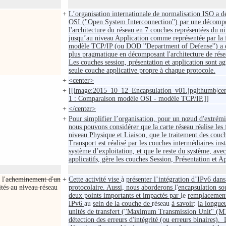
+
L’organisation internationale de normalisation ISO a d
OSI (''Open System Interconnection'') par une décomp
l'architecture du réseau en 7 couches représentées du 
jusqu’au niveau Application comme représentée par la 
modèle TCP/IP (ou DOD ''Department of Defense'') a 
plus pragmatique en décomposant l'architecture de rése
Les couches session, présentation et application sont a
seule couche applicative propre à chaque protocole.
+
<center>
+
[[image:2015_10_12_Encapsulation_v01.jpg|thumb|cen
1 : Comparaison modèle OSI - modèle TCP/IP.]]
+
</center>
+
Pour simplifier l’organisation, pour un nœud d'extrémi
nous pouvons considérer que la carte réseau réalise les
niveau Physique et Liaison, que le traitement des couc
Transport est réalisé par les couches intermédiaires inst
système d’exploitation, et que le reste du système, av
applicatifs, gère les couches Session, Présentation et A
 l'
acheminement d'un
+
Cette activité vise
à
présenter l’intégration d’IPv6 dans 
ités
au
niveau
réseau
protocolaire. Aussi, nous aborderons
l'
encapsulation s
deux points importants et impactés par
le
remplaceme
IPv6
au
sein de la couche de
réseau
à savoir
:
la longue
unités de transfert (''Maximum Transmission Unit'' (M
détection des erreurs d'intégrité (ou erreurs binaires). 