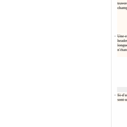
traver
champ
−
Une e
heade
longue
n
'
étan
−
Si d
'
u
sont u