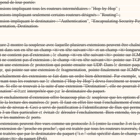
épend de leur portée:
nsions impliquant tous les routeurs intermédiaires :
''
Hop-by-Hop
''
;
ensions impliquant seulement certains routeurs désignés :
''
Routing'' ;
nsion impliquant le destinataire : ''Authentication
'',
''Encapsulating Security Pa
entation, Destination.
gure 2 montre la souplesse avec laquelle plusieurs extensions peuvent être chaî
ent dans son en-tête un champ <tt>en-tête suivant</tt> et un champ <tt>longueu
 ne contient pas d'extension ;
le
champ <tt>en-tête suivant</tt> pointe sur IC
t ne contient pas d'extension ; le champ <tt>en-tête suivant</tt> pointe sur TCP
ent une extension
de
protection qui pointe ensuite sur UDP. Dans
le
dernier paq
ge
,
qui pointe sur une extension
de
fragmentation
,
pointe finalement sur ICMPv
nchaînement des extensions se fait dans un ordre bien déterminé. Par exemple
,
rnant tous les routeurs sur
le
chemin (''Hop-by-Hop'') devra forcément se trouv
on. Si elle se trouvait à la suite d'une extension ''Destination'', elle ne pourrait ê
ination'' n'
étant
interprétée que
par
le destinataire du paquet.
cet enchaînement d'extension offre beaucoup plus
de
souplesse que les options d
ile la lecture des numéros
de
port. Il faut en effet lire tout l'enchaînement d'ex
ole de niveau 4. Ceci a servi de justification à l'identificateur de flux qui perme
u 3 un flux particulier
et
évitait
de
dérouler l'enchaînement. Bien entendu, les p
ier les numéros
de
ports.
 extensions peuvent être vues comme un protocole 3.5 (entre la couche 3 et la c
'extension de "proche en proche", qui est traitée par tous les routeurs traversés, 
t traitées que par le destinataire du paquet (''i.e.'' celui spécifié dans le champ
nation</tt> du paquet IPv6)
.