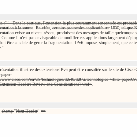
ota :''''' ''Dans la pratique, l'extension la plus couramment rencontrée est probab
entation à la source
.
En effet
,
certains protocoles applicatifs
sur
UDP
,
tel que 
entation existe au niveau réseau
,
produisent des messages de taille quelconque s
.
Comme il n
'
est pas envisageable
de
modifier ces applications largement déplo
doit être capable
de
gérer
la
fragmentation. IPv6 impose
,
simplement, que cette 
e
.
''
résentation illustrée
des
extensionsIPv6 peut être consultée sur le site
de
Cisco
 paper.
://www.cisco.com/en/US/technologies/tk648/tk872/technologies_white_paper0
Extension Headers Review and Considerations]</ref>
.
e
champ
''
Next Header
''
==