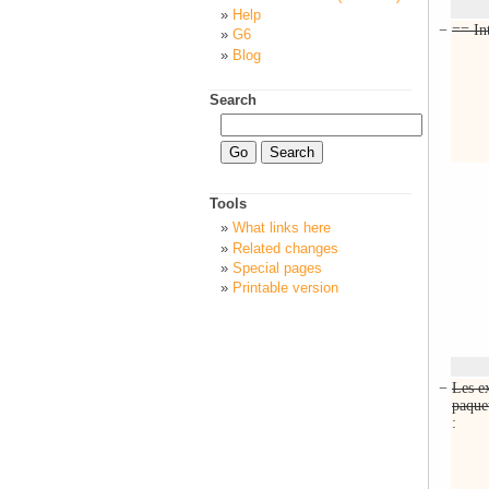
Help
−
== In
G6
Blog
Search
Tools
What links here
Related changes
Special pages
Printable version
−
Les ex
paque
: