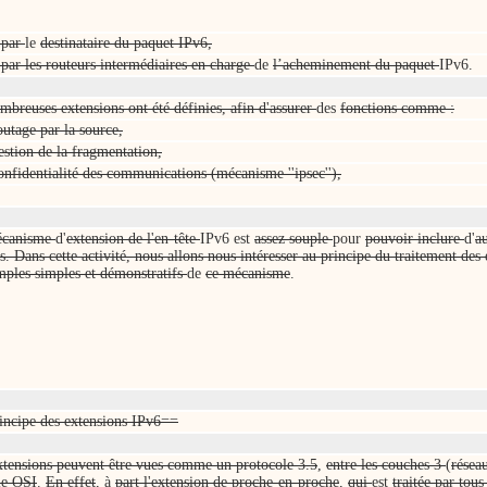
t par
le
destinataire du paquet IPv6,
 par les routeurs intermédiaires en charge
de
l’acheminement du paquet
IPv6.
mbreuses extensions ont été définies, afin d'assurer
des
fonctions comme :
outage par la source,
estion de la fragmentation,
onfidentialité des communications (mécanisme ''ipsec''),
écanisme
d'
extension de l'en-tête
IPv6 est
assez souple
pour
pouvoir inclure
d'
au
s. Dans cette activité, nous allons nous intéresser au principe du traitement de
ples simples et démonstratifs
de
ce mécanisme
.
incipe des extensions IPv6==
xtensions peuvent être vues comme un protocole 3.5
,
entre les couches 3
(
résea
e OSI
.
En effet
, à
part l'extension de proche-en-proche
,
qui
est
traitée par tous