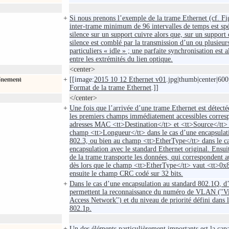
+
Si nous prenons l’exemple de la trame Ethernet (cf. Fi
inter-trame minimum de 96 intervalles de temps est s
silence sur un support cuivre alors que, sur un support 
silence est comblé par la transmission d’un ou plusieu
particuliers « idle » ; une parfaite synchronisation est 
entre les extrémités du lien optique.
<center>
înement
+
[[image:
2015 10 12 Ethernet v01
.jpg|thumb|center|600
Format de la trame Ethernet
.]]
</center>
+
Une fois que l’arrivée d’une trame Ethernet est détecté
les premiers champs immédiatement accessibles corres
adresses MAC <tt>Destination</tt> et <tt>Source</tt> p
champ <tt>Longueur</tt> dans le cas d’une encapsulat
802.3, ou bien au champ <tt>EtherType</tt> dans le c
encapsulation avec le standard Ethernet original. Ensui
de la trame transporte les données, qui correspondent 
dès lors que le champ <tt>EtherType</tt> vaut <tt>0x
ensuite le champ CRC codé sur 32 bits.
+
Dans le cas d’une encapsulation au standard 802.1Q, d
permettent la reconnaissance du numéro de VLAN (''Vi
Access Network'') et du niveau de priorité défini dans 
802.1p.
+
Un des éléments particulièrement importants est la capa