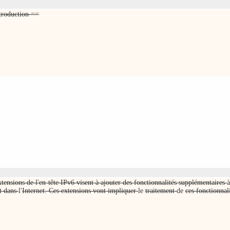
troduction ==
tensions de l'en-tête IPv6 visent à ajouter des fonctionnalités supplémentaires
à
t dans
l'
Internet. Ces extensions vont impliquer
le
traitement
de
ces fonctionnal