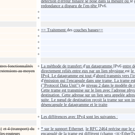
détection d'erreur binaire se pose dans la mesure où
le
redondance a disparu de l'en-tête
IPv6.
+
+
+
== Traitement
des
couches basses==
+
+
+
+
tres fonctionnalités
+
La méthode de transfert
d'
un datagramme
IPv6
entre 
s extensions au moyen
directement reliés entre eux par un lien physique
est
le
IPv4. Le datagramme est tout
d'
abord transmis vers l'i
d'
émission qui l'encapsule dans une trame. La trame e
(''Protocol Data Unit'')
de
niveau 2 dans le modèle de 
Cette trame est transmise sur le lien avec l'adresse ph
destination. Cette adresse sur un lien sera appelée adr
suite. Le nœud de destination reçoit la trame sur son in
désencapsule le datagramme et le traite
.
+
Les différences avec IPv4 sont les suivantes :
u
)
et 4 (transport) du
+
* sur le support Ethernet
,
le RFC 2464 précise que le c
 les routeurs
encapsulé de la trame est différent
(
champ <tt>EtherTy