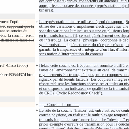
des composants (câbles, connecteurs ou antennes) et d
appropriée de codage des données (représentation phys
binaires)
.
lement l'option de
+
La représentation binaire utilisée dépend du support
.
S
NFS
,
supposant que la
utilise des variations d’impulsions électriques ;
sur
une 
ans se soucier du
sont des variations lumineuses sur une ou plusieurs lon
yées
,
la couche réseau
en transmission sans fil
,
ce sont généralement des sign
dernière se fasse à la
ou infrarouge
.
La couche
'
'physique'' coordonne le débi
synchronisation
de
l'émetteur et du récepteur réseau
,
to
garantir
la
transparence et l’intégrité d’un flux d’infor
sans notion d’interprétation du contenu
.
<ref>Cisco
(
2006
)
+
Hélas, cette couche est fréquemment soumise à différen
issues de l'environnement extérieur au canal de transmi
900aecd8054d37d.html
rayonnements électromagnétiques, micro-coupures ou a
signaux par différents facteurs. Les coupleurs intégrés 
réseau réalisent les fonctions nécessaires et utiles au ni
et on dispose d’un indicateur
de
qualité de la transmiss
du CRC
(
''Cyclic Redondancy Check''
).
+
==
= Couche liaison ===
+
Le
rôle de la couche
''
liaison
''
est, entre autres, de contr
couche physique, en réalisant le multiplexage temporel 
transmission, et de transformer la couche ''physique'' e
priori exempte d'erreurs de transmission pour la couche 
couche ''liaison'' doit être capable d’écarter le trafic né