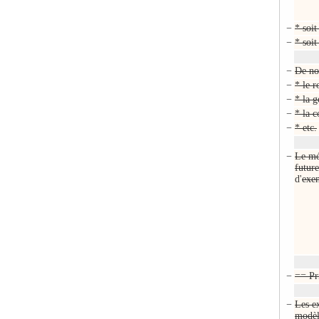
−
* soi
−
* soit
−
De no
−
* le r
−
* la g
−
* la c
−
* etc.
−
Le m
future
d'
exem
−
== Pr
−
Les e
modèl