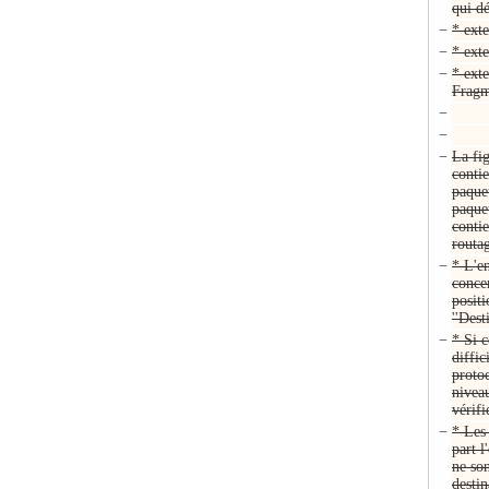
qui d
−
* exte
−
* ext
−
* exte
Fragm
−
−
−
La fi
conti
paquet
paque
conti
routa
−
* L'e
conce
positi
''Dest
−
* Si 
diffic
protoc
nivea
vérif
−
* Les
part l
ne son
desti