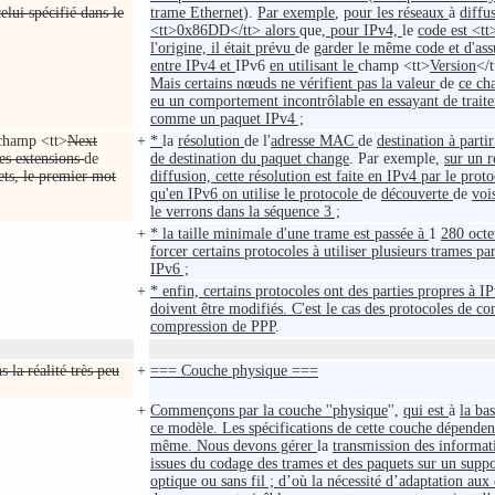
celui spécifié dans le
trame Ethernet
).
Par exemple
,
pour les réseaux
à
diffu
<tt>0x86DD</tt> alors
que
, pour IPv4,
le
code est <t
l'origine, il était prévu
de
garder le même code et d'assu
entre IPv4 et
IPv6
en utilisant le
champ <tt>
Version
</
Mais certains nœuds ne vérifient pas la valeur
de
ce ch
eu un comportement incontrôlable en essayant de trait
comme un paquet IPv4 ;
champ <tt>
Next
+
*
la
résolution
de l'
adresse MAC
de
destination à partir
es extensions
de
de destination du paquet change
. Par exemple,
sur un r
ets, le premier mot
diffusion, cette résolution est faite en IPv4 par le prot
qu'en IPv6 on utilise le protocole
de
découverte
de
voi
le verrons dans la séquence 3 ;
+
* la taille minimale d'une trame est passée à
1
280 octet
forcer certains protocoles à utiliser plusieurs trames 
IPv6 ;
+
* enfin, certains protocoles ont des parties propres à IP
doivent être modifiés. C'est le cas des protocoles de con
compression de PPP
.
s la réalité très peu
+
=== Couche physique ===
+
Commençons par la couche ''physique
'',
qui est
à
la ba
ce modèle. Les spécifications de cette couche dépenden
même. Nous devons gérer
la
transmission des informat
issues du codage des trames et des paquets sur un suppo
optique ou sans fil ; d’où la nécessité d’adaptation aux 