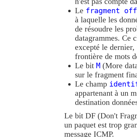
n'est pas compté da
Le
fragment off
à laquelle les donn
de résoudre les pr
datagrammes. Ce cha
excepté le dernier,
frontière de mots d
Le bit
(More data)
M
sur le fragment fina
Le champ
identi
appartenant à un m
destination donnée
Le bit DF (Don't Fragme
un paquet est trop gran
message ICMP.