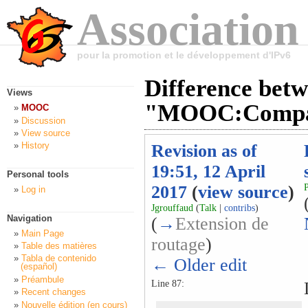
Association
pour la promotion et le développement d'IPv6
Difference betw
Views
"MOOC:Compag
MOOC
Discussion
View source
History
Revision as of
19:51, 12 April
Personal tools
2017
(
view source
)
Log in
Jgrouffaud
(
Talk
|
contribs
)
Navigation
(
→
Extension de
Main Page
routage
)
Table des matières
Tabla de contenido
← Older edit
(español)
Préambule
Line 87:
Recent changes
Nouvelle édition (en cours)