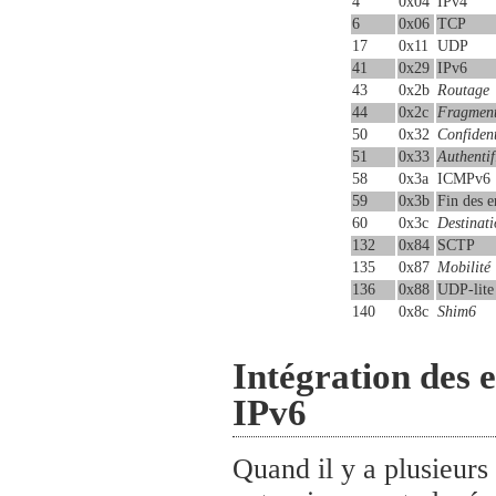
4
0x04
IPv4
6
0x06
TCP
17
0x11
UDP
41
0x29
IPv6
43
0x2b
Routage
44
0x2c
Fragment
50
0x32
Confident
51
0x33
Authentif
58
0x3a
ICMPv6
59
0x3b
Fin des e
60
0x3c
Destinati
132
0x84
SCTP
135
0x87
Mobilité
136
0x88
UDP-lite
140
0x8c
Shim6
Intégration des e
IPv6
Quand il y a plusieur