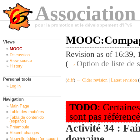
Association
pour la promotion et le développement d'IPv6
MOOC:Compagn
Views
MOOC
Revision as of 16:39,
Discussion
View source
(
→
Option de liste de
History
Personal tools
(
diff
)
← Older revision
|
Latest revision
(
Log in
Navigation
TODO
: Certaines
Main Page
Table des matières
sont pas référencé
Tabla de contenido
(español)
Activité 34 : Fa
Préambule
Recent changes
domaine
Nouvelle édition (en cours)