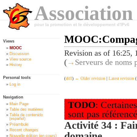
Association
pour la promotion et le développement d'IPv6
MOOC:Compagn
Views
MOOC
Revision as of 16:25,
Discussion
View source
(
→
Serveurs de noms p
History
Personal tools
(
diff
)
← Older revision
|
Latest revision
(
Log in
Navigation
TODO
: Certaines
Main Page
Table des matières
sont pas référencé
Tabla de contenido
(español)
Activité 34 : Fa
Préambule
Recent changes
domaine
Nouvelle édition (en cours)