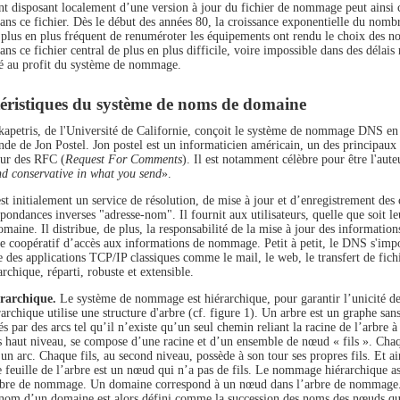
t disposant localement d’une version à jour du fichier de nommage peut ainsi
ns ce fichier. Dès le début des années 80, la croissance exponentielle du nombre
 plus en plus fréquent de renuméroter les équipements ont rendu le choix des no
ans ce fichier central de plus en plus difficile, voire impossible dans des délai
 au profit du système de nommage.
éristiques du système de noms de domaine
apetris, de l'Université de Californie, conçoit le système de nommage DNS en 
de de Jon Postel. Jon postel est un informaticien américain, un des principaux co
teur des RFC (
Request For Comments
). Il est notamment célèbre pour être l'aute
nd conservative in what you send
».
t initialement un service de résolution, de mise à jour et d’enregistrement des
pondances inverses "adresse-nom". Il fournit aux utilisateurs, quelle que soit leu
maine. Il distribue, de plus, la responsabilité de la mise à jour des informati
e coopératif d’accès aux informations de nommage. Petit à petit, le DNS s'imp
 des applications TCP/IP classiques comme le mail, le web, le transfert de fichi
rchique, réparti, robuste et extensible.
rarchique.
Le système de nommage est hiérarchique, pour garantir l’unicité
rarchique utilise une structure d'arbre (cf. figure 1). Un arbre est un graphe sa
iés par des arcs tel qu’il n’existe qu’un seul chemin reliant la racine de l’arbre 
s haut niveau, se compose d’une racine et d’un ensemble de nœud « fils ». Chaque
 un arc. Chaque fils, au second niveau, possède à son tour ses propres fils. Et ain
 feuille de l’arbre est un nœud qui n’a pas de fils. Le nommage hiérarchique 
rbre de nommage. Un domaine correspond à un nœud dans l’arbre de nommage. 
nom d’un domaine est alors défini comme la succession des noms des nœuds qu