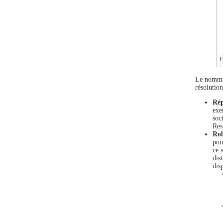
F
Le nommag
résolution
Rép
exe
soc
Res
Rob
poi
ce 
dis
dis