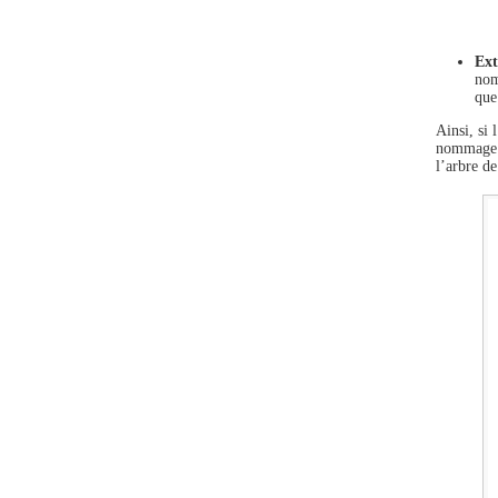
Ext
nom
que
Ainsi, si
nommage r
l’arbre d