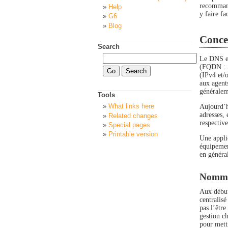
recommand
Help
y faire fa
G6
Blog
Conce
Search
Le DNS es
(FQDN :
(IPv4 et/
aux agents
généralem
Tools
What links here
Aujourd’h
adresses, 
Related changes
respectiv
Special pages
Printable version
Une appli
équipemen
en général
Nommag
Aux débuts
centralisé
pas l’être
gestion ch
pour mett