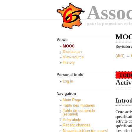
Assoc
pour la promotion et 
MOOC
Views
MOOC
Revision 
Discussion
(
diff
)
← O
View source
History
TOD
Personal tools
Activ
Log in
Navigation
Intro
Main Page
Table des matières
Tabla de contenido
Cette act
(español)
spécifica
Préambule
activité 
Recent changes
spécificat
Les princ
Nouvelle édition (en cours)