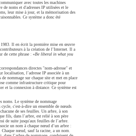
 communiquer avec toutes les machines
 de noms et d'adresses IP utilisées et le
ms, leur mise à jour, et la mémorisation des
s raisonnables. Ce système a donc été
1983. Il en écrit la première mise en œuvre
ntributeurs à la création de l’Internet. Il a
ur de cette phrase : «
Be liberal in what you
 correspondances directes "nom-adresse" et
r localisation, l’adresse IP associée à un
ons de nommage sur chaque site et met en place
ose comme infrastructure critique pour
er et la connexion à distance. Ce système est
 des noms. Le système de nommage
ns cycle, c'est-à-dire un ensemble de nœuds
à chacune de ses feuilles. Un arbre, à son
 fils, dans l’arbre, est relié à son père
si de suite jusqu'aux feuilles de l’arbre.
associe un nom à chaque nœud d’un arbre :
Chaque nœud, sauf la racine, a un nom.
i, dans l’arbre de nommage, conduisent de