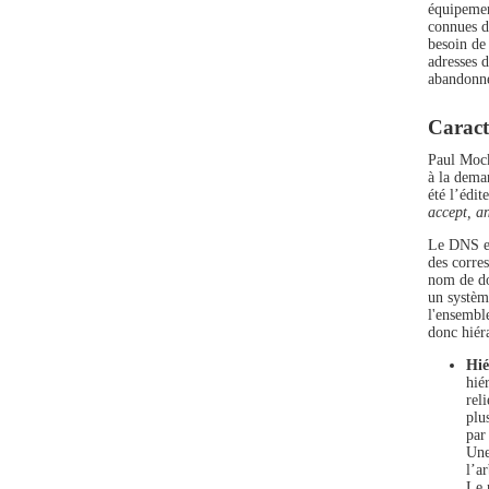
équipemen
connues da
besoin de
adresses d
abandonné
Caract
Paul Mock
à la deman
été l’édi
accept, a
Le DNS es
des corres
nom de do
un systèm
l'ensemble
donc hiéra
Hié
hié
rel
plu
par
Une
l’a
Le 