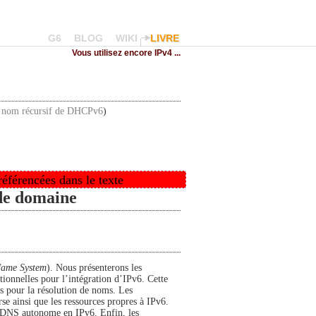
G6
BLOG
WIKI
LIVRE
Vous utilisez encore IPv4 ...
e nom récursif de DHCPv6
)
 référencées dans le texte
 de domaine
ame System
). Nous présenterons les
tionnelles pour l’intégration d’IPv6. Cette
s pour la résolution de noms. Les
erse ainsi que les ressources propres à IPv6.
e DNS autonome en IPv6. Enfin, les