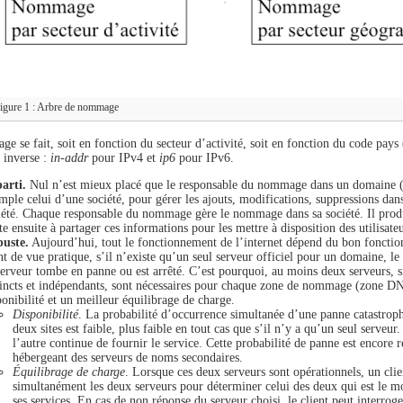
igure 1 : Arbre de nommage
e se fait, soit en fonction du secteur d’activité, soit en fonction du code pays
 inverse :
in-addr
pour IPv4 et
ip6
pour IPv6.
arti.
Nul n’est mieux placé que le responsable du nommage dans un domaine (de
mple celui d’une société, pour gérer les ajouts, modifications, suppressions da
iété. Chaque responsable du nommage gère le nommage dans sa société. Il pro
te ensuite à partager ces informations pour les mettre à disposition des utilisate
uste.
Aujourd’hui, tout le fonctionnement de l’internet dépend du bon fonc
nt de vue pratique, s’il n’existe qu’un seul serveur officiel pour un domaine, l
serveur tombe en panne ou est arrêté. C’est pourquoi, au moins deux serveurs, s
tincts et indépendants, sont nécessaires pour chaque zone de nommage (zone DNS
ponibilité et un meilleur équilibrage de charge.
Disponibilité
. La probabilité d’occurrence simultanée d’une panne catastroph
deux sites est faible, plus faible en tout cas que s’il n’y a qu’un seul serve
l’autre continue de fournir le service. Cette probabilité de panne est encore ré
hébergeant des serveurs de noms secondaires.
Équilibrage de charge
. Lorsque ces deux serveurs sont opérationnels, un clie
simultanément les deux serveurs pour déterminer celui des deux qui est le moin
ses services. En cas de non réponse du serveur choisi, le client peut interroge