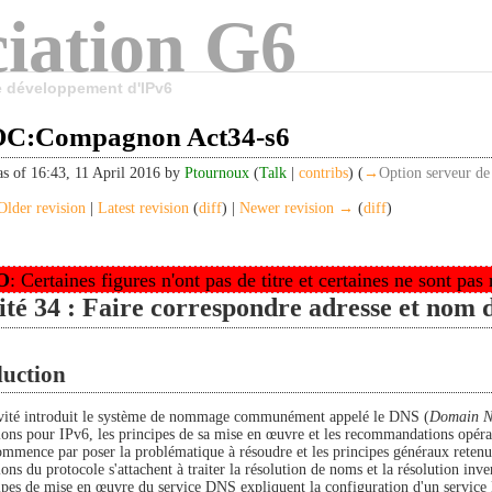
iation G6
le développement d'IPv6
:Compagnon Act34-s6
as of 16:43, 11 April 2016 by
Ptournoux
(
Talk
|
contribs
)
(
→
Option serveur d
lder revision
|
Latest revision
(
diff
) |
Newer revision →
(
diff
)
O
: Certaines figures n'ont pas de titre et certaines ne sont pas
ité 34 : Faire correspondre adresse et nom
duction
ivité introduit le système de nommage communément appelé le DNS (
Domain N
tions pour IPv6, les principes de sa mise en œuvre et les recommandations opéra
commence par poser la problématique à résoudre et les principes généraux retenu
ions du protocole s'attachent à traiter la résolution de noms et la résolution inv
ipes de mise en œuvre du service DNS expliquent la configuration d'un servic