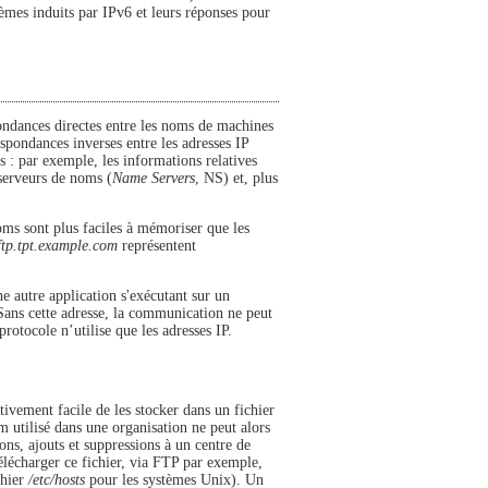
mes induits par IPv6 et leurs réponses pour
ondances directes entre les noms de machines
espondances inverses entre les adresses IP
: par exemple, les informations relatives
 serveurs de noms (
Name Servers
, NS) et, plus
ms sont plus faciles à mémoriser que les
ftp.tpt.example.com
représentent
 autre application s'exécutant sur un
 Sans cette adresse, la communication ne peut
rotocole n’utilise que les adresses IP.
tivement facile de les stocker dans un fichier
 utilisé dans une organisation ne peut alors
ons, ajouts et suppressions à un centre de
télécharger ce fichier, via FTP par exemple,
chier
/etc/hosts
pour les systèmes Unix). Un