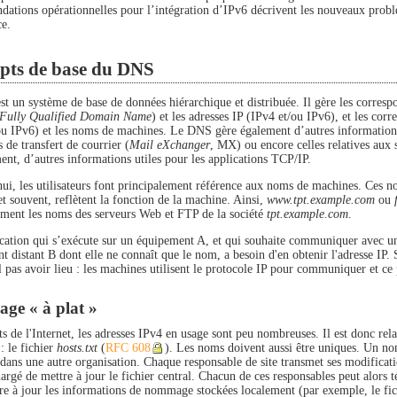
ations opérationnelles pour l’intégration d’IPv6 décrivent les nouveaux problè
ce.
pts de base du DNS
t un système de base de données hiérarchique et distribuée. Il gère les corresp
Fully Qualified Domain Name
) et les adresses IP (IPv4 et/ou IPv6), et les corr
ou IPv6) et les noms de machines. Le DNS gère également d’autres informations 
 de transfert de courrier (
Mail eXchanger
, MX) ou encore celles relatives aux
ent, d’autres informations utiles pour les applications TCP/IP.
ui, les utilisateurs font principalement référence aux noms de machines. Ces no
et souvent, reflètent la fonction de la machine. Ainsi,
www.tpt.example.com
ou
ement les noms des serveurs Web et FTP de la société
tpt.example.com
.
cation qui s’exécute sur un équipement A, et qui souhaite communiquer avec une
t distant B dont elle ne connaît que le nom, a besoin d'en obtenir l'adresse IP.
 pas avoir lieu : les machines utilisent le protocole IP pour communiquer et ce p
e « à plat »
 de l'Internet, les adresses IPv4 en usage sont peu nombreuses. Il est donc rela
 : le fichier
hosts.txt
(
RFC 608
). Les noms doivent aussi être uniques. Un nom
 dans une autre organisation. Chaque responsable de site transmet ses modificati
argé de mettre à jour le fichier central. Chacun de ces responsables peut alors 
re à jour les informations de nommage stockées localement (par exemple, le fi