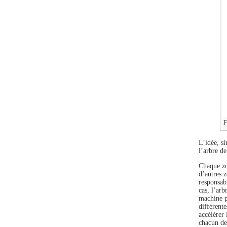
F
L’idée, s
l’arbre d
Chaque zo
d’autres 
responsab
cas, l’ar
machine p
différent
accélérer 
chacun de 