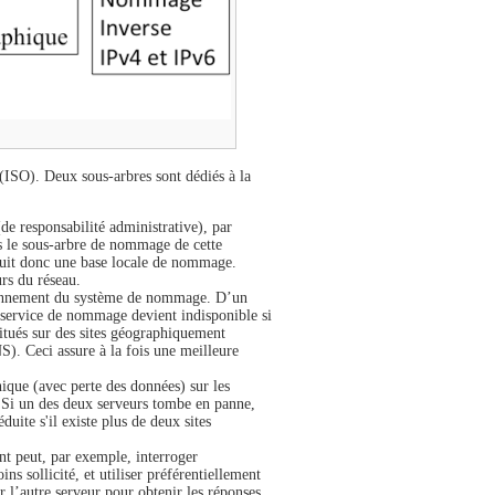
 (ISO). Deux sous-arbres sont dédiés à la
 responsabilité administrative), par
ns le sous-arbre de nommage de cette
duit donc une base locale de nommage.
urs du réseau.
tionnement du système de nommage. D’un
e service de nommage devient indisponible si
itués sur des sites géographiquement
). Ceci assure à la fois une meilleure
ique (avec perte des données) sur les
ur. Si un des deux serveurs tombe en panne,
duite s'il existe plus de deux sites
nt peut, par exemple, interroger
s sollicité, et utiliser préférentiellement
r l’autre serveur pour obtenir les réponses