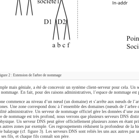
igure 2 : Extension de l'arbre de nommage
imple mais géniale, a été de concevoir un système client-serveur pour cela. Un
e nommage. En fait, pour des raisons administratives, l’espace de nommage est p
ne commence au niveau d’un nœud (un domaine) et s’arrête aux nœuds de l’a
zones. Une zone correspond donc à l’ensemble des domaines (nœuds de l’arbr
ilité administrative. Un serveur de nommage officiel gère les données d’une zon
bre de nommage est très profond, nous verrons que plusieurs serveurs DNS dist
hysique. Un serveur DNS peut gérer officiellement plusieurs zones en étant pr
es autres zones par exemple. Ces regroupements réduisent la profondeur de la h
le balayage (cf. figure 3). Les serveurs DNS sont reliés les uns aux autres par 
ses fils, et chaque fils connaît son père.