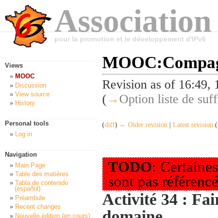
Association
pour la promotion et le développement d'IPv6
MOOC:Compagn
Views
MOOC
Revision as of 16:49,
Discussion
View source
(
→
Option liste de su
History
Personal tools
(
diff
)
← Older revision
|
Latest revision
(
Log in
Navigation
TODO
: Certaines
Main Page
Table des matières
sont pas référencé
Tabla de contenido
(español)
Activité 34 : Fa
Préambule
Recent changes
domaine
Nouvelle édition (en cours)