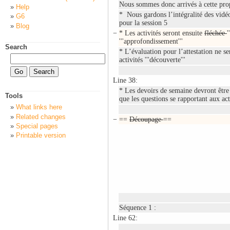
Nous sommes donc arrivés à cette pro
Help
* Nous gardons l’intégralité des vid
G6
pour la session 5
Blog
−
* Les activités seront ensuite
fléchée
'
'''approfondissement'''
Search
* L’évaluation pour l’attestation ne ser
activités '''découverte'''
Line 38:
* Les devoirs de semaine devront être
Tools
que les questions se rapportant aux ac
What links here
Related changes
−
==
Découpage
==
Special pages
Printable version
Séquence 1 :
Line 62: