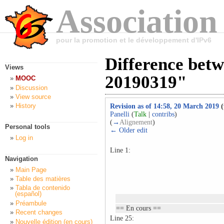
Association
pour la promotion et le développement d'IPv6
Difference bet
Views
20190319"
MOOC
Discussion
View source
History
Revision as of 14:58, 20 March 2019
(
Panelli
(
Talk
|
contribs
)
(
→
Alignement
)
Personal tools
← Older edit
Log in
Line 1:
Navigation
Main Page
Table des matières
Tabla de contenido
(español)
Préambule
== En cours ==
Recent changes
Line 25:
Nouvelle édition (en cours)