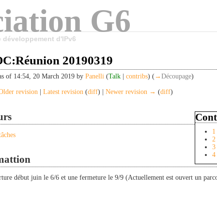
iation G6
le développement d'IPv6
:Réunion 20190319
as of 14:54, 20 March 2019 by
Panelli
(
Talk
|
contribs
)
(
→
Découpage
)
lder revision
|
Latest revision
(
diff
) |
Newer revision →
(
diff
)
urs
Cont
1
tâches
2
3
4
mattion
ture début juin le 6/6 et une fermeture le 9/9 (Actuellement est ouvert un p