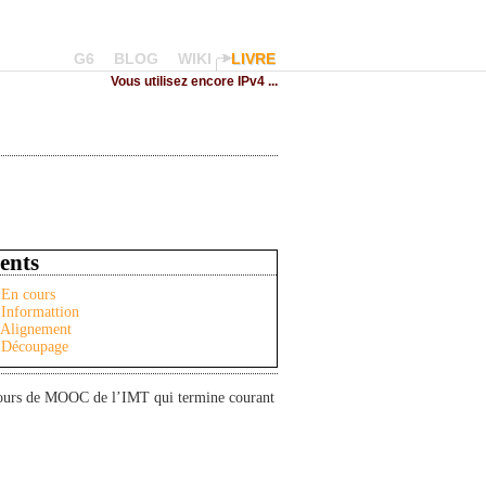
G6
BLOG
WIKI
LIVRE
Vous utilisez encore IPv4 ...
ents
En cours
Informattion
Alignement
Découpage
arcours de MOOC de l’IMT qui termine courant