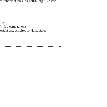
és fondamentales, on pourra aiguiller vers
ndus
(?), doc compagnon)
portant aux activités fondamentales