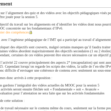
ement
l sur l’alignement des quiz et des vidéos avec les objectifs pédagogiques visé
tre jouée pour la session 5.
bjectif du travail sur les alignements est d’identifier les vidéos dont nous pour
C concentrée sur les fondamentaux d’IPv6.
hier des compétences
l avec l’ingénieur pédagogique de l’IMT qui a participé au travail d’alignement
plupart des objectifs sont couverts, malgré certains manques qu’il faudra traiter
taines vidéos abordent majoritairement des objectifs secondaires (1 ou 2 étoiles),
endant, certaines de ces vidéos peuvent être encore nécessaires car un objectif p
l’activité 22 couvre principalement des aspects 2* (encapsulation) qui sont auss
 25. Cependant lorsqu’on regarde les scripts des vidéos, la taille de l’en-tête IPv
onc difficile d’envisager une cohérence de contenu avec seulement un sous-en
es donc arrivés à cette proposition :
s gardons l’intégralité des vidéos actuelles du MOOC pour la session 5
 activités seront ensuite fléchée soit « Fondamentale » soit « Avancée »
valuation pour l’attestation ne sera faite que sur les activités fondamentales
e cette solution :
 de travail nécessaire sur le contenu même du cours, seulement sur la forme pour