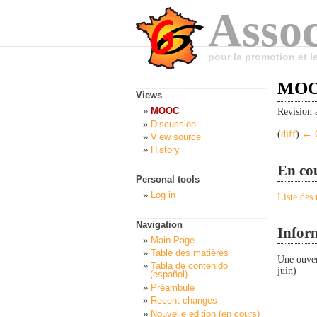
Assoc
pour la promotion et 
MOOC
Views
MOOC
Revision 
Discussion
(
diff
)
← O
View source
History
En co
Personal tools
Log in
Liste des 
Navigation
Infor
Main Page
Table des matières
Une ouver
Tabla de contenido
juin)
(español)
Préambule
Recent changes
Nouvelle édition (en cours)