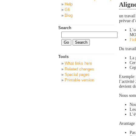
Align
Help
G6
Blog
un travai
prévue d’ê
Search
L’o
MOO
Fic
Du travai
Tools
La 
Cer
What links here
Cep
Related changes
Special pages
Exemple: 
Printable version
l’activité
devient d
Nous somm
Nou
Les
L’é
Avantage d
Pas