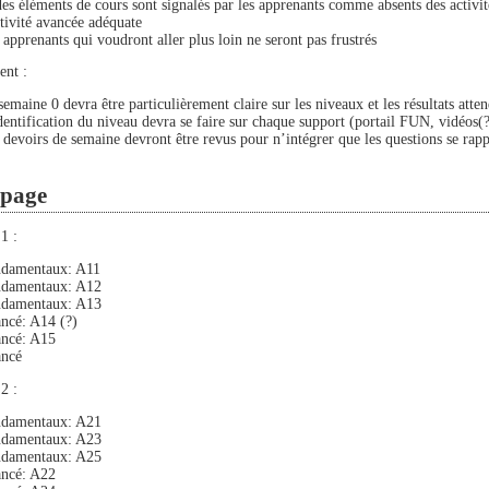
des éléments de cours sont signalés par les apprenants comme absents des activit
ctivité avancée adéquate
 apprenants qui voudront aller plus loin ne seront pas frustrés
ent :
semaine 0 devra être particulièrement claire sur les niveaux et les résultats atte
dentification du niveau devra se faire sur chaque support (portail FUN, vidéos
 devoirs de semaine devront être revus pour n’intégrer que les questions se rap
page
1 :
damentaux: A11
damentaux: A12
damentaux: A13
ncé: A14 (?)
ncé: A15
ncé
2 :
damentaux: A21
damentaux: A23
damentaux: A25
ncé: A22