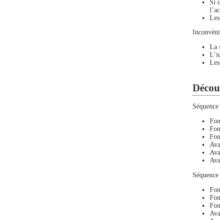
Si 
l’a
Les
Inconvéni
La 
L’i
Les
Décou
Séquence 
Fon
Fon
Fon
Ava
Ava
Ava
Séquence 
Fon
Fon
Fon
Ava