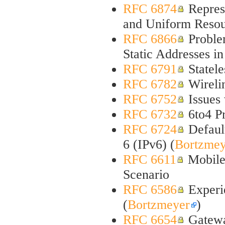
RFC 6874
Represe
and Uniform Resour
RFC 6866
Proble
Static Addresses i
RFC 6791
Statel
RFC 6782
Wirelin
RFC 6752
Issues 
RFC 6732
6to4 P
RFC 6724
Default
6 (IPv6) (
Bortzmey
RFC 6611
Mobile 
Scenario
RFC 6586
Experi
(
Bortzmeyer
)
RFC 6654
Gatewa