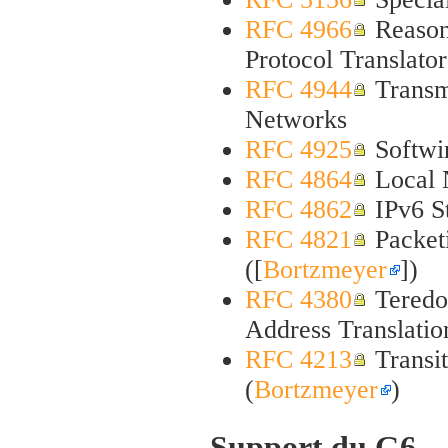
RFC 4966
Reason
Protocol Translato
RFC 4944
Transmi
Networks
RFC 4925
Softwir
RFC 4864
Local N
RFC 4862
IPv6 St
RFC 4821
Packet
([
Bortzmeyer
])
RFC 4380
Teredo
Address Translati
RFC 4213
Transit
(
Bortzmeyer
)
Support du G6