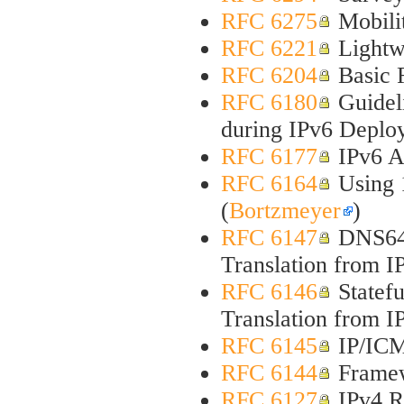
RFC 6275
Mobilit
RFC 6221
Lightw
RFC 6204
Basic 
RFC 6180
Guideli
during IPv6 Deplo
RFC 6177
IPv6 Ad
RFC 6164
Using 1
(
Bortzmeyer
)
RFC 6147
DNS64:
Translation from IP
RFC 6146
Statef
Translation from IP
RFC 6145
IP/ICMP
RFC 6144
Framewo
RFC 6127
IPv4 R