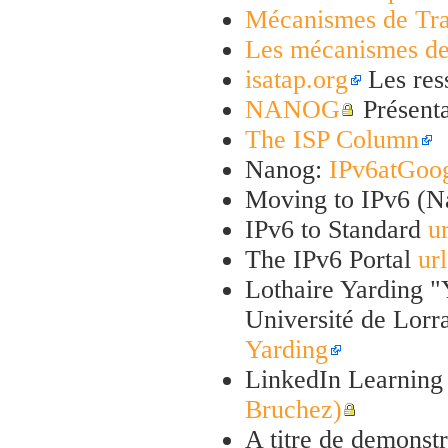
Mécanismes de Tra
Les mécanismes de
isatap.org
Les res
NANOG
Présent
The ISP Column
Nanog:
IPv6atGoo
Moving to IPv6 (
IPv6 to Standard
ur
The IPv6 Portal
url
Lothaire Yarding "
Université de Lorr
Yarding
LinkedIn Learning
Bruchez)
A titre de demonstra