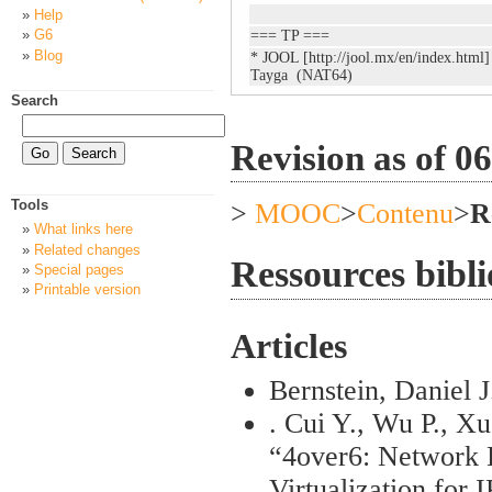
Help
G6
=== TP ===
Blog
* JOOL [http://jool.mx/en/index.html] 
Tayga (NAT64)
Search
Revision as of 0
Tools
>
MOOC
>
Contenu
>
R
What links here
Related changes
Ressources bibl
Special pages
Printable version
Articles
Bernstein, Daniel 
. Cui Y., Wu P., Xu 
“4over6: Network 
Virtualization for 