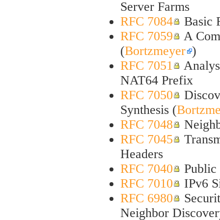
Server Farms
RFC 7084
Basic 
RFC 7059
A Comp
(
Bortzmeyer
)
RFC 7051
Analysi
NAT64 Prefix
RFC 7050
Discove
Synthesis (
Bortzme
RFC 7048
Neighbo
RFC 7045
Transmi
Headers
RFC 7040
Public
RFC 7010
IPv6 S
RFC 6980
Securit
Neighbor Discover