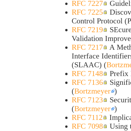
RFC 7227
Guidel
RFC 7225
Discov
Control Protocol (
RFC 7219
SEcure
Validation Improv
RFC 7217
A Meth
Interface Identifie
(SLAAC) (
Bortzm
RFC 7148
Prefix 
RFC 7136
Signifi
(
Bortzmeyer
)
RFC 7123
Securit
(
Bortzmeyer
)
RFC 7112
Implica
RFC 7098
Using t