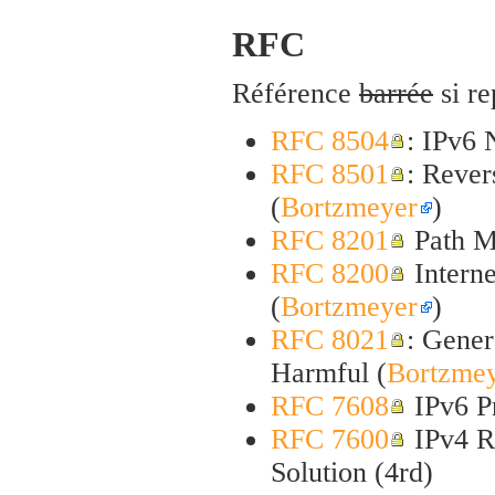
RFC
Référence
barrée
si re
RFC 8504
: IPv6
RFC 8501
: Rever
(
Bortzmeyer
)
RFC 8201
Path MT
RFC 8200
Interne
(
Bortzmeyer
)
RFC 8021
: Gener
Harmful (
Bortzme
RFC 7608
IPv6 P
RFC 7600
IPv4 Re
Solution (4rd)