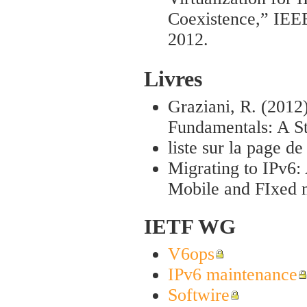
Coexistence,” IEE
2012.
Livres
Graziani, R. (2012)
Fundamentals: A S
liste sur la page d
Migrating to IPv6:
Mobile and FIxed 
IETF WG
V6ops
IPv6 maintenance
Softwire