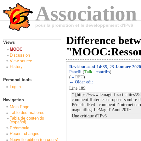
Association
pour la promotion et le développement d'IPv6
Difference betw
Views
"MOOC:Ressou
MOOC
Discussion
View source
History
Revision as of 14:35, 23 January 2020
Panelli
(
Talk
|
contribs
)
(
→
RFC
)
Personal tools
← Older edit
Log in
Line 189:
* [https://www.lemagit.fr/actualites/
comment-lInternet-europeen-sombre-da
Navigation
Pénurie IPv4 : comment l’Internet eur
Main Page
magouilles] LeMagIT Aout 2019
Table des matières
Une critique d'IPv6
Tabla de contenido
(español)
Préambule
Recent changes
Nouvelle édition (en cours)