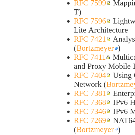
RFC 7599
Mappin
T)
RFC 7596
Lightwe
Lite Architecture
RFC 7421
Analysi
(
Bortzmeyer
)
RFC 7411
Multica
and Proxy Mobile 
RFC 7404
Using O
Network (
Bortzme
RFC 7381
Enterpr
RFC 7368
IPv6 H
RFC 7346
IPv6 M
RFC 7269
NAT64 
(
Bortzmeyer
)