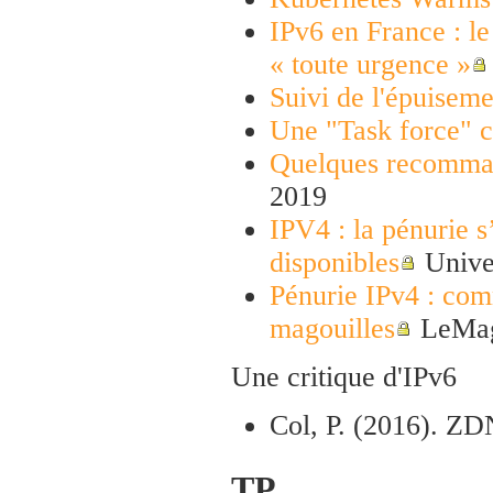
IPv6 en France : le
« toute urgence »
Suivi de l'épuisem
Une "Task force" c
Quelques recomman
2019
IPV4 : la pénurie s
disponibles
Univer
Pénurie IPv4 : com
magouilles
LeMag
Une critique d'IPv6
Col, P. (2016). ZDN
TP