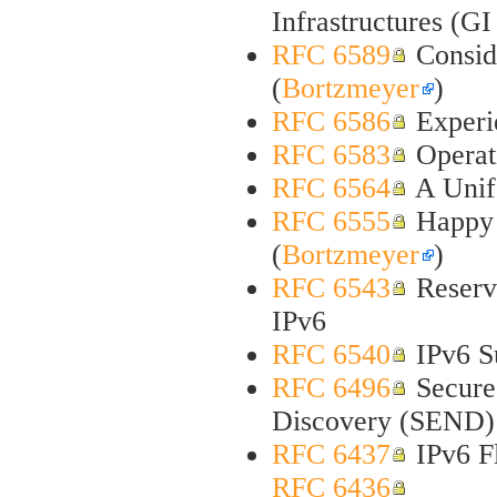
Infrastructures (GI
RFC 6589
Conside
(
Bortzmeyer
)
RFC 6586
Experi
RFC 6583
Operat
RFC 6564
A Unif
RFC 6555
Happy 
(
Bortzmeyer
)
RFC 6543
Reserve
IPv6
RFC 6540
IPv6 Su
RFC 6496
Secure
Discovery (SEND)
RFC 6437
IPv6 Fl
RFC 6436