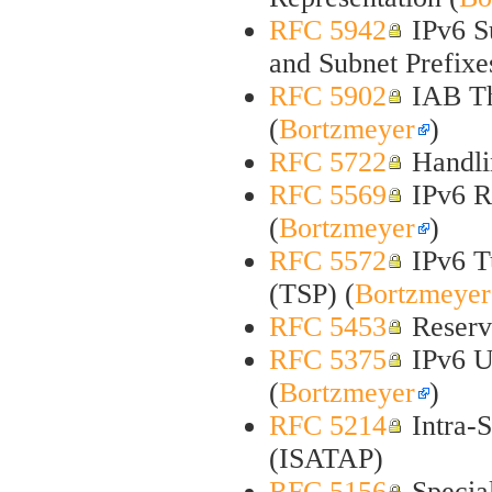
RFC 5942
IPv6 S
and Subnet Prefixe
RFC 5902
IAB Th
(
Bortzmeyer
)
RFC 5722
Handli
RFC 5569
IPv6 Ra
(
Bortzmeyer
)
RFC 5572
IPv6 Tu
(TSP) (
Bortzmeyer
RFC 5453
Reserve
RFC 5375
IPv6 U
(
Bortzmeyer
)
RFC 5214
Intra-S
(ISATAP)
RFC 5156
Special