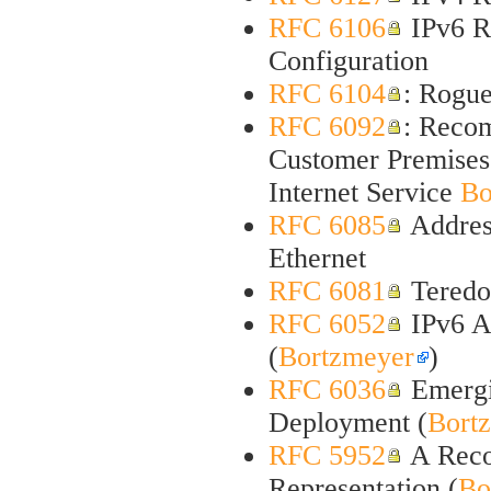
RFC 6106
IPv6 R
Configuration
RFC 6104
: Rogue
RFC 6092
: Recom
Customer Premises 
Internet Service
Bo
RFC 6085
Addres
Ethernet
RFC 6081
Teredo
RFC 6052
IPv6 Ad
(
Bortzmeyer
)
RFC 6036
Emergin
Deployment (
Bort
RFC 5952
A Reco
Representation (
Bo