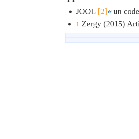
JOOL
[2]
un code
↑
Zergy (2015) Art