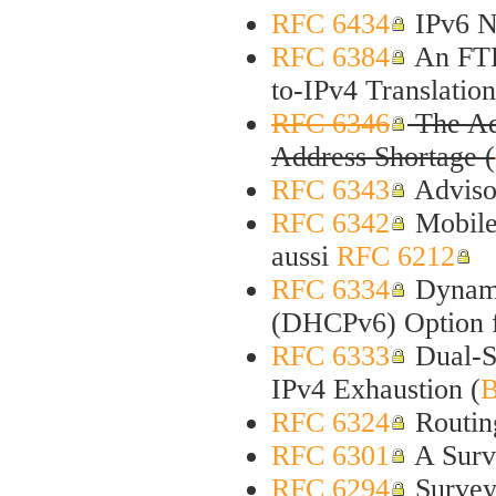
RFC 6434
IPv6 N
RFC 6384
An FTP
to-IPv4 Translation
RFC 6346
The Add
Address Shortage (
RFC 6343
Adviso
RFC 6342
Mobile
aussi
RFC 6212
RFC 6334
Dynamic
(DHCPv6) Option f
RFC 6333
Dual-S
IPv4 Exhaustion (
B
RFC 6324
Routin
RFC 6301
A Surve
RFC 6294
Survey 