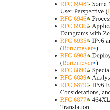
RFC 6948
Some M
User Perspective (
RFC 6946
Proces
RFC 6936
Applica
Datagrams with Z
RFC 6935
IPv6 a
(
Bortzmeyer
)
RFC 6908
Deploym
(
Bortzmeyer
)
RFC 6890
Special
RFC 6889
Analysi
RFC 6879
IPv6 E
Considerations, an
RFC 6877
464XLAT
Translation