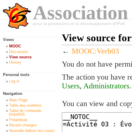
Association
pour la promotion et le développement d'IPv6
View source f
Views
MOOC
←
MOOC:Verb03
Discussion
View source
You do not have permis
History
Personal tools
The action you have re
Log in
Users
,
Administrators
.
Navigation
Main Page
You can view and copy
Table des matières
Tabla de contenido
(español)
Préambule
Recent changes
Nouvelle édition (en cours)