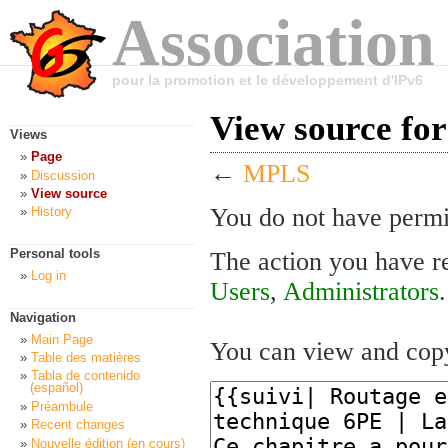
Association
pour la promotion et le développement d'IPv6
View source f
Views
Page
←
MPLS
Discussion
View source
You do not have permis
History
Personal tools
The action you have re
Log in
Users
,
Administrators
.
Navigation
Main Page
You can view and copy
Table des matières
Tabla de contenido
(español)
Préambule
Recent changes
Nouvelle édition (en cours)