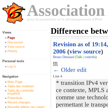
Association
pour la promotion et le développement d'IPv6
Difference bet
Views
Page
Discussion
Revision as of 19:14
View source
2006
(
view source
)
History
Bruno Deniaud
(
Talk
|
contribs
)
Personal tools
m
Log in
← Older edit
Line 4:
Navigation
* transition IPv4 ve
Main Page
Table des matières
ce contexte, MPLS a 
Tabla de contenido
(español)
comme une technolo
Préambule
Recent changes
permettant le transp
Nouvelle édition (en cours)