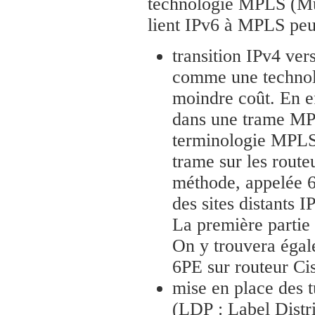
technologie MPLS (Mul
lient IPv6 à MPLS peuv
transition IPv4 ver
comme une technolo
moindre coût. En ef
dans une trame MPL
terminologie MPLS)
trame sur les route
méthode, appelée 
des sites distants 
La première partie 
On y trouvera égal
6PE sur routeur Ci
mise en place des 
(LDP : Label Distr