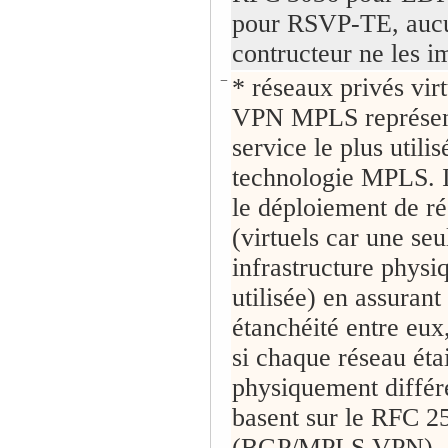
pour RSVP-TE, auc
contructeur ne les i
−
* réseaux privés virt
VPN MPLS représent
service le plus utilis
technologie MPLS. I
le déploiement de r
(virtuels car une seu
infrastructure physi
utilisée) en assurant
étanchéité entre eu
si chaque réseau étai
physiquement différe
basent sur le RFC 2
(BGP/MPLS VPN), à 