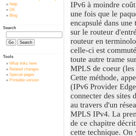
IPv6 à moindre coût.
Help
G6
une fois que le paqu
Blog
encapsulé dans une
Search
sur le routeur d'entr
routeur en terminol
celle-ci est commu
Tools
toute autre trame sur
What links here
MPLS de coeur (les 
Related changes
Special pages
Cette méthode, app
Printable version
(IPv6 Provider Edge
connecter des sites 
au travers d'un rése
MPLS IPv4. La prem
de ce chapitre décrit
cette technique. On 