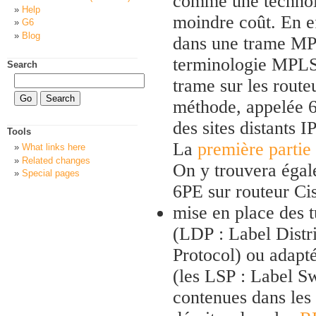
comme une technolo
Help
moindre coût. En ef
G6
Blog
dans une trame MPL
terminologie MPLS)
Search
trame sur les route
méthode, appelée 
des sites distants 
Tools
La
première partie
What links here
Related changes
On y trouvera éga
Special pages
6PE sur routeur Ci
mise en place des 
(LDP : Label Distr
Protocol) ou adap
(les LSP : Label Sw
contenues dans les 