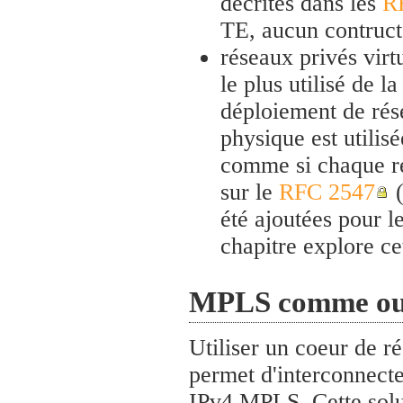
décrites dans les
R
TE, aucun contruct
réseaux privés vir
le plus utilisé de 
déploiement de rése
physique est utilis
comme si chaque rés
sur le
RFC 2547
(
été ajoutées pour l
chapitre explore ce
MPLS comme outi
Utiliser un coeur de r
permet d'interconnecte
IPv4 MPLS. Cette solut