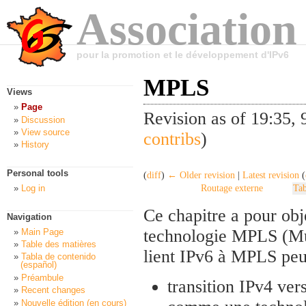
Association
pour la promotion et le développement d'IPv6
MPLS
Views
Page
Revision as of 19:35,
Discussion
View source
contribs
)
History
Personal tools
(
diff
)
← Older revision
|
Latest revision
(
Log in
Routage externe
Tab
Ce chapitre a pour obj
Navigation
technologie MPLS (Mul
Main Page
Table des matières
lient IPv6 à MPLS peuv
Tabla de contenido
(español)
Préambule
transition IPv4 ver
Recent changes
Nouvelle édition (en cours)