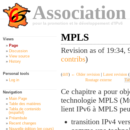
Association
pour la promotion et le développement d'IPv6
MPLS
Views
Page
Revision as of 19:34,
Discussion
View source
contribs
)
History
Personal tools
(
diff
)
← Older revision
|
Latest revision
(
Log in
Routage externe
Tab
Ce chapitre a pour obj
Navigation
technologie MPLS (Mul
Main Page
Table des matières
lient IPv6 à MPLS peuv
Tabla de contenido
(español)
Préambule
transition IPv4 ver
Recent changes
Nouvelle édition (en cours)