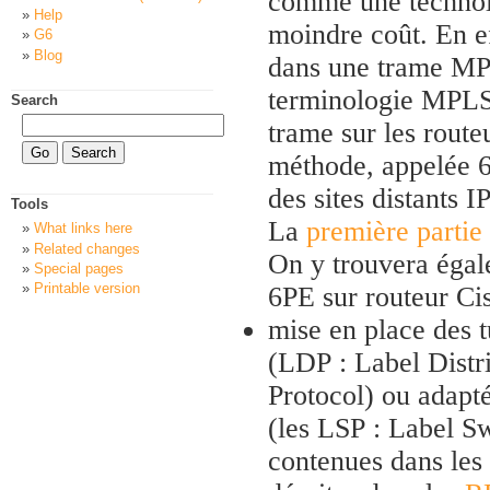
comme une technolo
Help
moindre coût. En ef
G6
Blog
dans une trame MPL
terminologie MPLS)
Search
trame sur les route
méthode, appelée 
des sites distants 
Tools
La
première partie
What links here
Related changes
On y trouvera éga
Special pages
Printable version
6PE sur routeur Ci
mise en place des 
(LDP : Label Distr
Protocol) ou adap
(les LSP : Label Sw
contenues dans les 