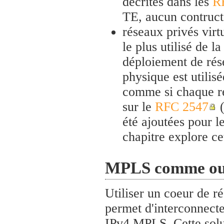
décrites dans les
R
TE, aucun contruct
réseaux privés vir
le plus utilisé de 
déploiement de rése
physique est utilis
comme si chaque rés
sur le
RFC 2547
(
été ajoutées pour l
chapitre explore ce
MPLS comme outi
Utiliser un coeur de r
permet d'interconnecte
IPv4 MPLS. Cette solut