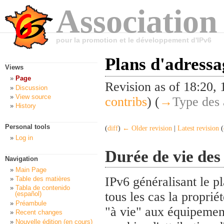
Association
pour la promotion et le développement d'IPv6
Plans d'adressa
Views
Page
Revision as of 18:20
Discussion
View source
contribs
)
(
→
Type des 
History
Personal tools
(
diff
)
← Older revision
|
Latest revision
(
Log in
Durée de vie des
Navigation
Main Page
IPv6 généralisant le p
Table des matières
Tabla de contenido
tous les cas la proprié
(español)
Préambule
"à vie" aux équipement
Recent changes
Nouvelle édition (en cours)