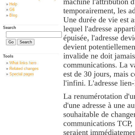
machine l'attribution d
Help
temporairement, les ad
G6
Blog
Une durée de vie est a
lequel l'adresse appart
Search
épuisée, l'adresse devi
devient potentiellemen
invalide ne doit jamai
Tools
communications. La val
What links here
Related changes
est de 30 jours, mais c
Special pages
l'infini. L'adresse lien
La renumérotation d'un
d'une adresse à une aut
souhaitable de changer
communications TCP, q
seraient immédiatement