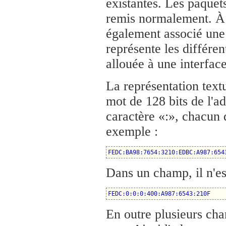
existantes. Les paquet
remis normalement. À l
également associé une 
représente les différen
allouée à une interfac
La représentation text
mot de 128 bits de l'ad
caractère «:», chacun 
exemple :
FEDC:BA98:7654:3210:EDBC:A987:654
Dans un champ, il n'est
FEDC:0:0:0:400:A987:6543:210F
En outre plusieurs cha