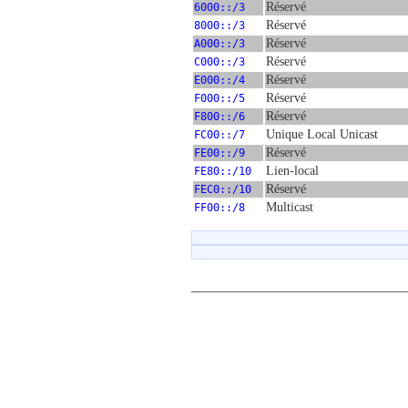
6000::/3
Réservé
8000::/3
Réservé
A000::/3
Réservé
C000::/3
Réservé
E000::/4
Réservé
F000::/5
Réservé
F800::/6
Réservé
FC00::/7
Unique Local Unicast
FE00::/9
Réservé
FE80::/10
Lien-local
FEC0::/10
Réservé
FF00::/8
Multicast