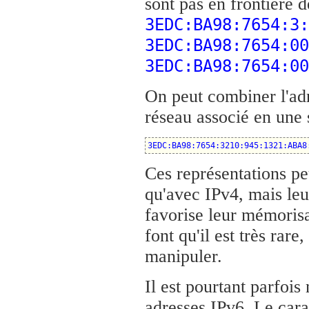
sont pas en frontière d
3EDC:BA98:7654:3:
3EDC:BA98:7654:00
3EDC:BA98:7654:00
On peut combiner l'adr
réseau associé en une 
3EDC:BA98:7654:3210:945:1321:ABA8
Ces représentations p
qu'avec IPv4, mais leur
favorise leur mémorisa
font qu'il est très rar
manipuler.
Il est pourtant parfois
adresses IPv6. Le carac