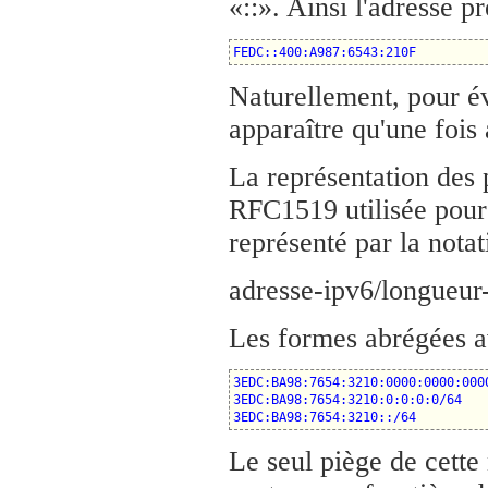
«::». Ainsi l'adresse p
FEDC::400:A987:6543:210F
Naturellement, pour évi
apparaître qu'une fois
La représentation des 
RFC1519 utilisée pour 
représenté par la notat
adresse-ipv6/longueur-
Les formes abrégées av
3EDC:BA98:7654:3210:0000:0000:0000
3EDC:BA98:7654:3210:0:0:0:0/64

3EDC:BA98:7654:3210::/64
Le seul piège de cette