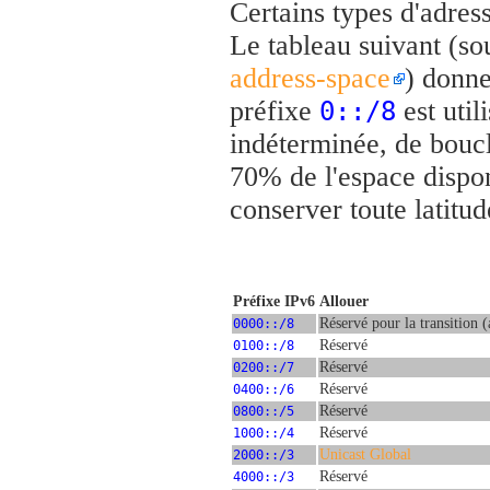
Certains types d'adres
Le tableau suivant (so
address-space
) donne
préfixe
est util
0::/8
indéterminée, de bouc
70% de l'espace dispon
conserver toute latitud
Préfixe IPv6
Allouer
0000::/8
Réservé pour la transition 
0100::/8
Réservé
0200::/7
Réservé
0400::/6
Réservé
0800::/5
Réservé
1000::/4
Réservé
2000::/3
Unicast Global
4000::/3
Réservé