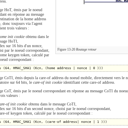
ess.
e HoT, émis par le noeud
dant en réponse au message
stination de la home address
, donc toujours via l'agent
ent trois valeurs :
ome init cookie
obtenu dans le
sage HoTI,
ndex sur 16 bits d'un nonce,
Figure 13-20
Routage retour
isi par le noeud correspondant,
home keygen token, calculé par
noeud correspondant :
e CoTI, émis depuis la care-of address du noeud mobile, directement vers le n
atoire sur 64 bits, le
care-of init cookie
identifiant cette care-of address.
e CoT, émis par le noeud correspondant en réponse au message CoTI du noeud
rois valeurs :
are-of init cookie
obtenu dans le message CoTI,
ndex sur 16 bits d'un second nonce, choisi par le noeud correspondant,
care-of keygen token, calculé par le noeud correspondant :