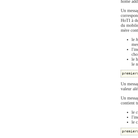
home addr
Un messag
correspon
HoTI à de
du mobile
mère conti
le
h
mes
l'i
cho
le 
le 
Un messag
valeur alé
Un messag
contient t
le
c
l'i
le 