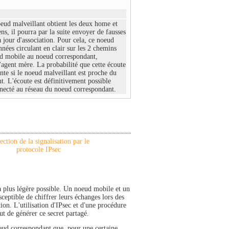
oeud malveillant obtient les deux home et
ns, il pourra par la suite envoyer de fausses
jour d'association. Pour cela, ce noeud
nnées circulant en clair sur les 2 chemins
d mobile au noeud correspondant,
l'agent mère. La probabilité que cette écoute
nte si le noeud malveillant est proche du
. L'écoute est définitivement possible
nnecté au réseau du noeud correspondant.
ection de la signalisation par le
protocole IPsec
la plus légère possible. Un noeud mobile et un
ceptible de chiffrer leurs échanges lors des
ion. L'utilisation d'IPsec et d'une procédure
ut de générer ce secret partagé.
noeud correspondant que, pour une certaine