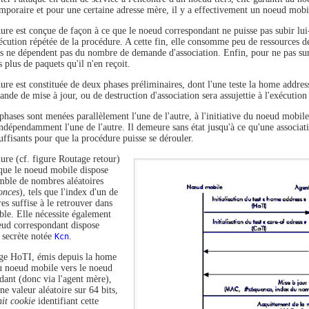
emporaire et pour une certaine adresse mère, il y a effectivement un noeud mobi
ure est conçue de façon à ce que le noeud correspondant ne puisse pas subir lui
écution répétée de la procédure. A cette fin, elle consomme peu de ressources de
es ne dépendent pas du nombre de demande d'association. Enfin, pour ne pas sur
 plus de paquets qu'il n'en reçoit.
re est constituée de deux phases préliminaires, dont l'une teste la home address 
nde de mise à jour, ou de destruction d'association sera assujettie à l'exécution
phases sont menées parallèlement l'une de l'autre, à l'initiative du noeud mobi
indépendamment l'une de l'autre. Il demeure sans état jusqu'à ce qu'une associat
uffisants pour que la procédure puisse se dérouler.
ure (cf. figure Routage retour)
 que le noeud mobile dispose
mble de nombres aléatoires
onces
), tels que l'index d'un de
es suffise à le retrouver dans
ble. Elle nécessite également
eud correspondant dispose
f secrète notée
Kcn
.
ge HoTI, émis depuis la home
u noeud mobile vers le noeud
dant (donc via l'agent mère),
ne valeur aléatoire sur 64 bits,
it cookie
identifiant cette