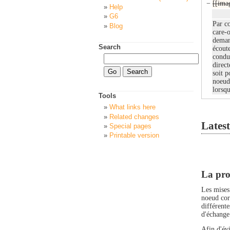
−
[[ima
Help
G6
Par co
Blog
care-o
deman
Search
écoute
condu
direct
soit p
noeud
lorsq
Tools
What links here
Related changes
Latest
Special pages
Printable version
La pro
Les mises 
noeud corr
différente
d'échange 
Afin d'évi