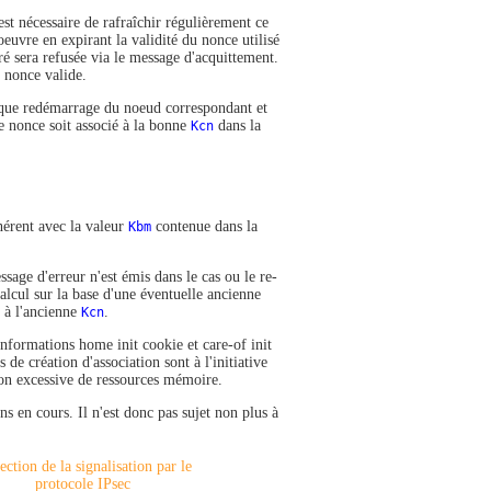
st nécessaire de rafraîchir régulièrement ce
 oeuvre en expirant la validité du nonce utilisé
é sera refusée via le message d'acquittement.
 nonce valide.
haque redémarrage du noeud correspondant et
e nonce soit associé à la bonne
Kcn
dans la
hérent avec la valeur
Kbm
contenue dans la
age d'erreur n'est émis dans le cas ou le re-
alcul sur la base d'une éventuelle ancienne
t à l'ancienne
Kcn
.
informations home init cookie et care-of init
e création d'association sont à l'initiative
ion excessive de ressources mémoire.
 en cours. Il n'est donc pas sujet non plus à
ection de la signalisation par le
protocole IPsec