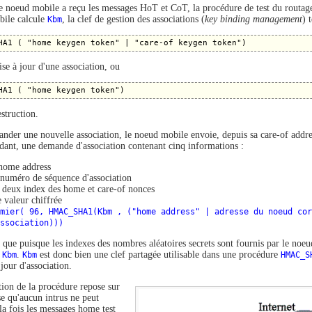
e noeud mobile a reçu les messages HoT et CoT, la procédure de test du routage 
ile calcule
Kbm
, la clef de gestion des associations (
key binding management
) 
se à jour d'une association, ou
struction.
nder une nouvelle association, le noeud mobile envoie, depuis sa care-of addre
dant, une demande d'association contenant cinq informations :
home address
numéro de séquence d'association
 deux index des home et care-of nonces
 valeur chiffrée
mier( 96, HMAC_SHA1(Kbm , ("home address" | adresse du noeud cor
ssociation)))
 que puisque les indexes des nombres aléatoires secrets sont fournis par le noe
r
Kbm
.
Kbm
est donc bien une clef partagée utilisable dans une procédure
HMAC_S
jour d'association.
tion de la procédure repose sur
se qu'aucun intrus ne peut
la fois les messages home test