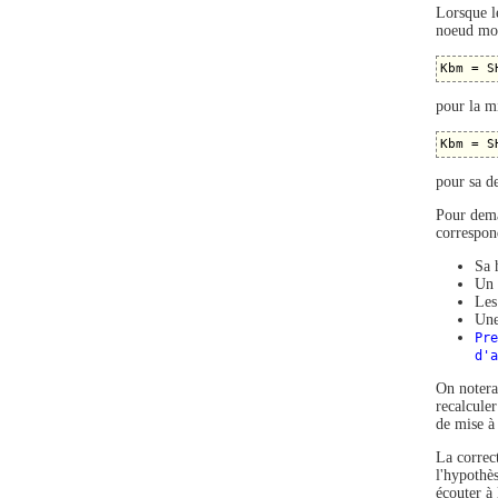
Lorsque l
noeud mob
pour la mi
pour sa de
Pour dema
correspon
Sa 
Un 
Les
Une
Pre
d'a
On notera
recalcule
de mise à 
La correc
l'hypothè
écouter à 