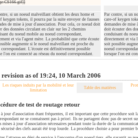
ge:CS166.gif]]
ntre, si un noeud malveillant obtient les deux home et
Par contre, si un n
f keygen tokens, il pourra par la suite envoyer de fausses
care-of keygen toke
des de mise à jour d'association. Pour cela, ce noeud doit
demandes de mise à 
r des données circulant en clair sur les 2 chemins
doit écouter des do
isant du noeud mobile au noeud correspondant,
conduisant du noeu
ement et via l'agent mère. La probabilité que cette écoute
directement et via 
ossible augmente si le noeud malveillant est proche du
soit possible augme
 correspondant. L'écoute est définitivement possible
noeud correspondant
ue l'on est connecté au réseau du noeud correspondant.
lorsque l'on est co
 revision as of 19:24, 10 March 2006
Les risques induits par la mobilité et leur
Prot
Table des matières
limitation
cédure de test de routage retour
à jour d'association étant fréquentes, il est important que cette procédure soit 
espondant ne se connaissent pas à priori. Ils ne partagent donc pas de secret sus
s mises à jour d'association nécessaires pendant toute la durée de la communicat
sécurisé des clefs aurait été trop lourde. La procédure choisie a pour premier b
ter l'attaque en déni de service à l'encontre d'un noeud tiers, elle garantit au 