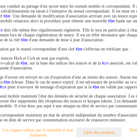
re conduit au partage d'un secret entre les noeuds mobile et correspondant. Il e
 rafraîchissement est laissé à l'initiative du noeud correspondant. Il est mise en
lef
Kbm
. Une demande de modification d'association arrivant avec un nonce expir
mobile relancera alors la procédure pour obtenir une nouvelle
Kbm
basée sur un
cn
doit elle même être régulièrement régénérée. Elle le sera en particulier à c
ement lors de chaque régénération de nonce. Il est en effet nécessaire que chaqu
on de la clef
Kbm
d'une demande de mise à jour d'association.
cation par le noeud correspondant d'une clef
Kbm
s'effectue en vérifiant que :
 nonces HoA et CoA ne sont pas expirés,
re-calcul de
Kbm
, sur la base des indices des nonces et de la
Kcn
associée, est co
ande d'association.
e d'erreur est envoyé en cas d'expiration d'une au moins des nonces. Aucun mess
 la
Kbm
échoue. Dans le cas de nonce expiré, il est nécessaire de procéder au re-c
Kcn
pour n'envoyer de message d'expiration que si la
Kbm
est valide par rappor
oeud mobile maintient l'état des données de sécurité de chaque association. Les 
uvent être supprimées dès réceptions des nonces et keygen tokens. Les demandes d
mobile. Il n'est donc pas sujet à une attaque en déni de service par consommat
correspondant maintient un état de sécurité indépendant du nombre d'associations
ue en déni de service par consommation excessive de ressources mémoire.
Les risques induits par la mobilité et leur
Prot
Table des matières
limitation