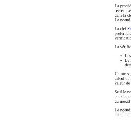
La procédu
secret. Le
dans la c
Le noeud 
La clef
K
préférabl
vérificati
La vérifi
Les
Le 
dem
Un messag
calcul de
valeur de
Seul le n
cookie pe
du noeud 
Le noeud 
une attaq