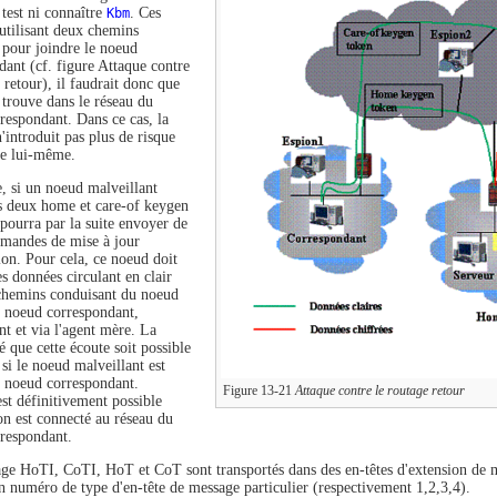
 test ni connaître
Kbm
. Ces
utilisant deux chemins
s pour joindre le noeud
dant (cf. figure Attaque contre
 retour), il faudrait donc que
e trouve dans le réseau du
respondant. Dans ce cas, la
'introduit pas plus de risque
xe lui-même.
e, si un noeud malveillant
es deux home et care-of keygen
 pourra par la suite envoyer de
emandes de mise à jour
ion. Pour cela, ce noeud doit
s données circulant en clair
 chemins conduisant du noeud
 noeud correspondant,
nt et via l'agent mère. La
é que cette écoute soit possible
si le noeud malveillant est
 noeud correspondant.
Figure 13-21
Attaque contre le routage retour
est définitivement possible
on est connecté au réseau du
respondant.
ge HoTI, CoTI, HoT et CoT sont transportés dans des en-têtes d'extension de 
n numéro de type d'en-tête de message particulier (respectivement 1,2,3,4).