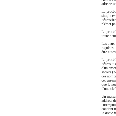
adresse t
La procéd
simple ex
nécessair
n'émet pas
La procédu
toute dema
Les deux 
requêtes 
être autos
La procéd
nécessite
d'un ense
secrets (
n
ces nombr
cet ensem
que le no
d'une cle
Un messa
address d
correspon
contient u
le
home in