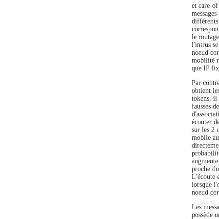
et care-of
messages 
différent
correspon
le routage
l'intrus s
noeud cor
mobilité n
que IP fi
Par contr
obtient l
tokens, il
fausses d
d'associat
écouter de
sur les 2
mobile au
directeme
probabilit
augmente 
proche du
L'écoute 
lorsque l'
noeud cor
Les messa
possède u