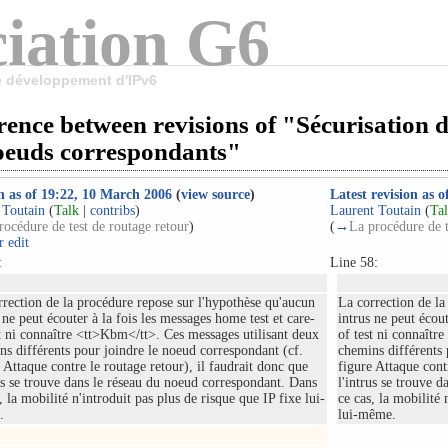
iation G6
le développement d'IPv6
rence between revisions of "Sécurisation d
noeuds correspondants"
n as of 19:22, 10 March 2006
(
view source
)
Latest revision as 
 Toutain
(
Talk
|
contribs
)
Laurent Toutain
(
Ta
rocédure de test de routage retour
)
(
→
La procédure de t
 edit
:
Line 58:
rrection de la procédure repose sur l'hypothèse qu'aucun
La correction de la
 ne peut écouter à la fois les messages home test et care-
intrus ne peut écout
st ni connaître <tt>Kbm</tt>. Ces messages utilisant deux
of test ni connaîtr
ns différents pour joindre le noeud correspondant (cf.
chemins différents 
 Attaque contre le routage retour), il faudrait donc que
figure Attaque cont
us se trouve dans le réseau du noeud correspondant. Dans
l'intrus se trouve 
, la mobilité n'introduit pas plus de risque que IP fixe lui-
ce cas, la mobilité 
.
lui-même.