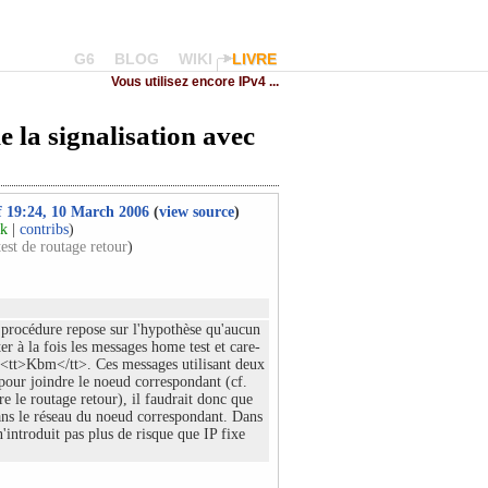
G6
BLOG
WIKI
LIVRE
Vous utilisez encore IPv4 ...
e la signalisation avec
of 19:24, 10 March 2006
(
view source
)
lk
|
contribs
)
est de routage retour
)
 procédure repose sur l'hypothèse qu'aucun
er à la fois les messages home test et care-
e <tt>Kbm</tt>. Ces messages utilisant deux
pour joindre le noeud correspondant (cf.
re le routage retour), il faudrait donc que
dans le réseau du noeud correspondant. Dans
n'introduit pas plus de risque que IP fixe