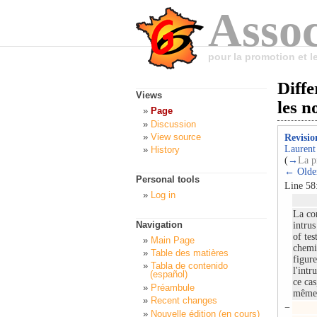
Assoc
pour la promotion et 
Diffe
Views
les 
Page
Discussion
View source
Revisio
Laurent
History
(
→
La p
← Older
Personal tools
Line 58
Log in
La co
Navigation
intrus
of te
Main Page
chemi
Table des matières
figure
Tabla de contenido
l'intr
(español)
ce cas
Préambule
même
Recent changes
−
Nouvelle édition (en cours)