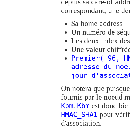
depuis sa care-of addr
correspondant, une de
Sa home address
Un numéro de séqu
Les deux index des
Une valeur chiffré
Premier( 96, H
adresse du noe
jour d'associa
On notera que puisque 
fournis par le noeud m
.
est donc bien
Kbm
Kbm
pour vérif
HMAC_SHA1
d'association.