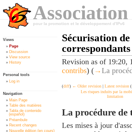
Association
pour la promotion et le développement d'IPv6
Sécurisation de 
Views
correspondants
Page
Discussion
View source
Revision as of 19:20
History
contribs
)
(
→
La procéd
Personal tools
Log in
(
diff
)
← Older revision
|
Latest revision
(
Les risques induits par la mobil
Navigation
limitation
Main Page
Table des matières
La procédure de t
Tabla de contenido
(español)
Préambule
Les mises à jour d'asso
Recent changes
Nouvelle édition (en cours)