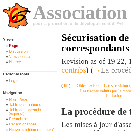
Association
pour la promotion et le développement d'IPv6
Sécurisation de 
Views
correspondants
Page
Discussion
View source
Revision as of 19:22
History
contribs
)
(
→
La procéd
Personal tools
Log in
(
diff
)
← Older revision
|
Latest revision
(
Les risques induits par la mobil
Navigation
limitation
Main Page
Table des matières
La procédure de t
Tabla de contenido
(español)
Préambule
Les mises à jour d'asso
Recent changes
Nouvelle édition (en cours)