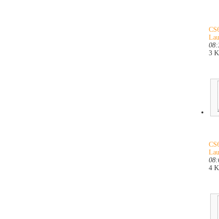
CS6
Lau
08:
3 
CS6
Lau
08:
4 