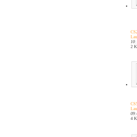
CS2
Lau
10:
2 
CS5
Lau
09:
4 