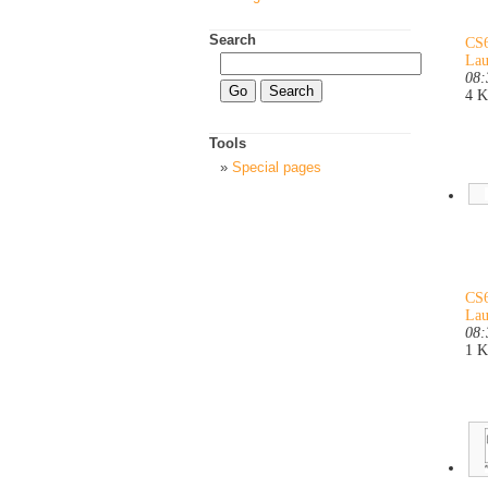
Search
CS6
Lau
08:
4 
Tools
Special pages
CS6
Lau
08:
1 