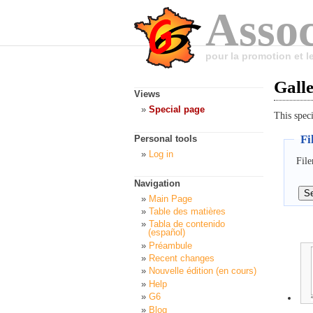
Assoc
pour la promotion et 
Galle
Views
Special page
This speci
Fi
Personal tools
Log in
File
Navigation
Main Page
Table des matières
Tabla de contenido
(español)
Préambule
Recent changes
Nouvelle édition (en cours)
Help
G6
Blog