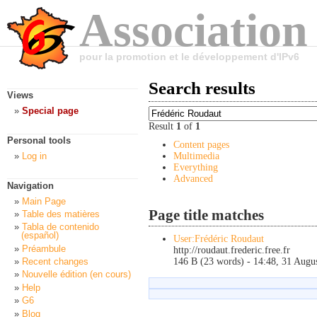
Association
pour la promotion et le développement d'IPv6
Search results
Views
Special page
Result
1
of
1
Personal tools
Content pages
Log in
Multimedia
Everything
Advanced
Navigation
Main Page
Page title matches
Table des matières
Tabla de contenido
(español)
User:Frédéric Roudaut
Préambule
http://
roudaut
.frederic.free.fr
146 B (23 words) - 14:48, 31 Augu
Recent changes
Nouvelle édition (en cours)
Help
G6
Blog