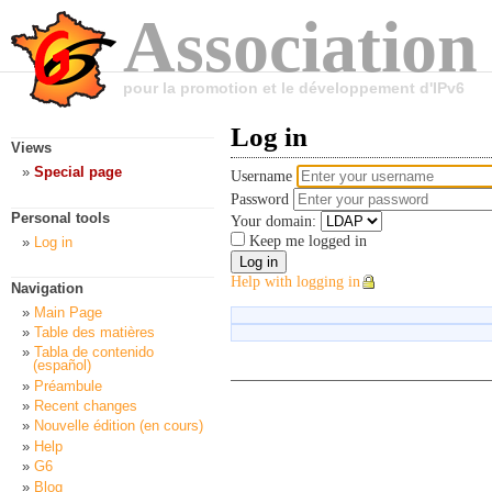
Association
pour la promotion et le développement d'IPv6
Log in
Views
Special page
Username
Password
Personal tools
Your domain:
Keep me logged in
Log in
Help with logging in
Navigation
Main Page
Table des matières
Tabla de contenido
(español)
Préambule
Recent changes
Nouvelle édition (en cours)
Help
G6
Blog