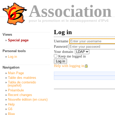
Association
pour la promotion et le développement d'IPv6
Log in
Views
Special page
Username
Password
Personal tools
Your domain:
Keep me logged in
Log in
Help with logging in
Navigation
Main Page
Table des matières
Tabla de contenido
(español)
Préambule
Recent changes
Nouvelle édition (en cours)
Help
G6
Blog