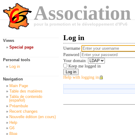
Association
pour la promotion et le développement d'IPv6
Log in
Views
Special page
Username
Password
Personal tools
Your domain:
Keep me logged in
Log in
Help with logging in
Navigation
Main Page
Table des matières
Tabla de contenido
(español)
Préambule
Recent changes
Nouvelle édition (en cours)
Help
G6
Blog