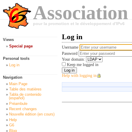
Association
pour la promotion et le développement d'IPv6
Log in
Views
Special page
Username
Password
Personal tools
Your domain:
Keep me logged in
Log in
Help with logging in
Navigation
Main Page
Table des matières
Tabla de contenido
(español)
Préambule
Recent changes
Nouvelle édition (en cours)
Help
G6
Blog