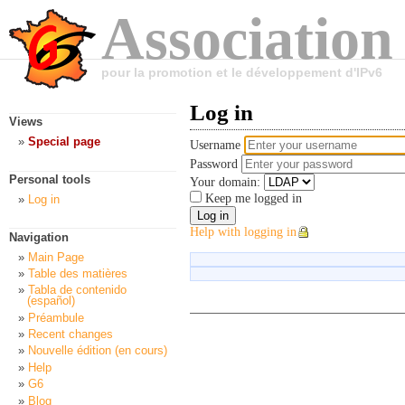
Association
pour la promotion et le développement d'IPv6
Log in
Views
Special page
Username
Password
Personal tools
Your domain:
Keep me logged in
Log in
Help with logging in
Navigation
Main Page
Table des matières
Tabla de contenido
(español)
Préambule
Recent changes
Nouvelle édition (en cours)
Help
G6
Blog