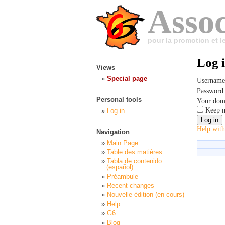
Assoc
pour la promotion et 
Log 
Views
Special page
Usernam
Passwor
Personal tools
Your dom
Keep m
Log in
Help with
Navigation
Main Page
Table des matières
Tabla de contenido
(español)
Préambule
Recent changes
Nouvelle édition (en cours)
Help
G6
Blog