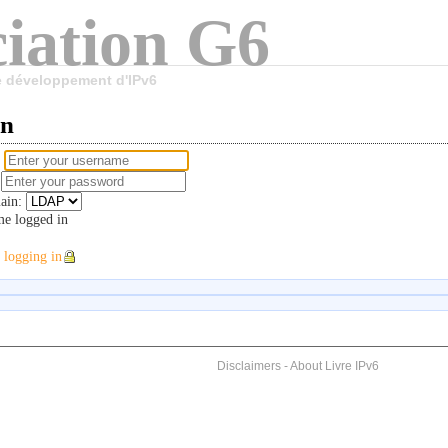
iation G6
le développement d'IPv6
in
e
d
ain:
e logged in
 logging in
Disclaimers
-
About Livre IPv6