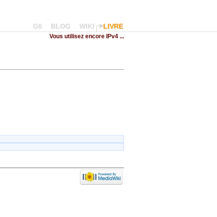
G6
BLOG
WIKI
LIVRE
Vous utilisez encore IPv4 ...