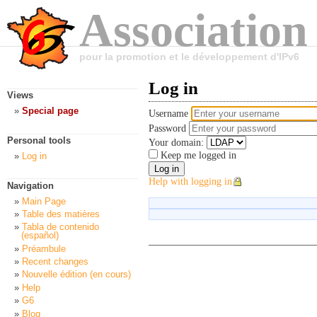
Association
pour la promotion et le développement d'IPv6
Log in
Views
Special page
Username
Password
Personal tools
Your domain:
Keep me logged in
Log in
Help with logging in
Navigation
Main Page
Table des matières
Tabla de contenido
(español)
Préambule
Recent changes
Nouvelle édition (en cours)
Help
G6
Blog