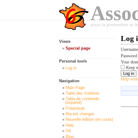
Assoc
pour la promotion et 
Log 
Views
Special page
Usernam
Passwor
Personal tools
Your dom
Keep m
Log in
Help with
Navigation
Main Page
Table des matières
Tabla de contenido
(español)
Préambule
Recent changes
Nouvelle édition (en cours)
Help
G6
Blog