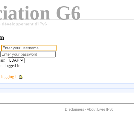
iation G6
le développement d'IPv6
in
e
d
ain:
e logged in
 logging in
Disclaimers
-
About Livre IPv6