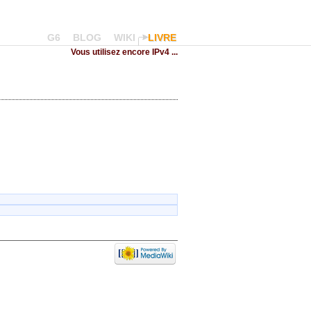
G6
BLOG
WIKI
LIVRE
Vous utilisez encore IPv4 ...