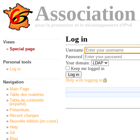
Association
pour la promotion et le développement d'IPv6
Log in
Views
Special page
Username
Password
Personal tools
Your domain:
Keep me logged in
Log in
Help with logging in
Navigation
Main Page
Table des matières
Tabla de contenido
(español)
Préambule
Recent changes
Nouvelle édition (en cours)
Help
G6
Blog