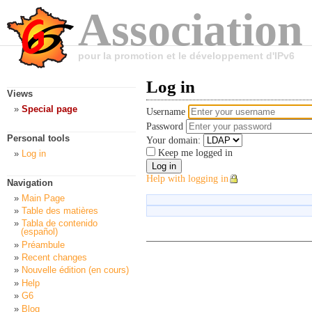
Association
pour la promotion et le développement d'IPv6
Log in
Views
Special page
Username
Password
Personal tools
Your domain:
Keep me logged in
Log in
Help with logging in
Navigation
Main Page
Table des matières
Tabla de contenido
(español)
Préambule
Recent changes
Nouvelle édition (en cours)
Help
G6
Blog