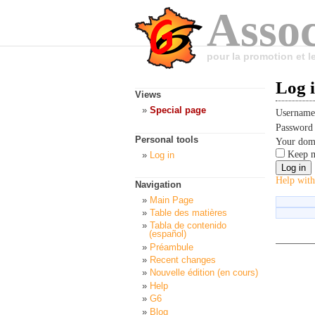
Assoc
pour la promotion et 
Log 
Views
Special page
Usernam
Passwor
Personal tools
Your dom
Keep m
Log in
Help with
Navigation
Main Page
Table des matières
Tabla de contenido
(español)
Préambule
Recent changes
Nouvelle édition (en cours)
Help
G6
Blog