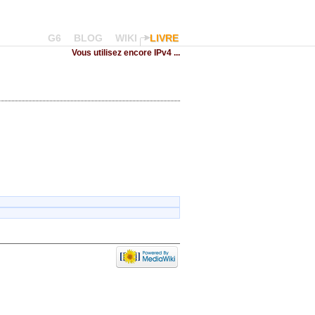
G6
BLOG
WIKI
LIVRE
Vous utilisez encore IPv4 ...