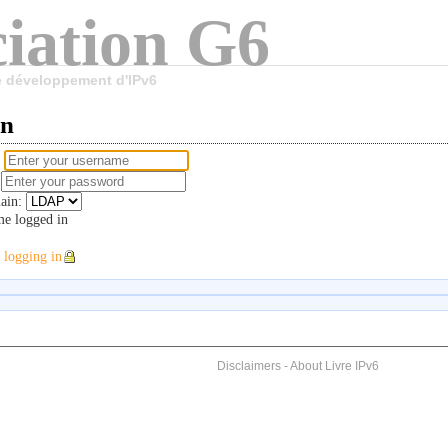
iation G6
le développement d'IPv6
in
e
d
ain:
e logged in
 logging in
Disclaimers
-
About Livre IPv6