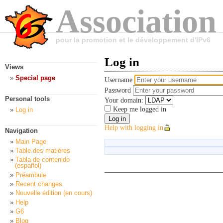
Association
pour la promotion et le développement d'IPv6
Log in
Views
Special page
Username
Password
Personal tools
Your domain:
Keep me logged in
Log in
Help with logging in
Navigation
Main Page
Table des matières
Tabla de contenido
(español)
Préambule
Recent changes
Nouvelle édition (en cours)
Help
G6
Blog