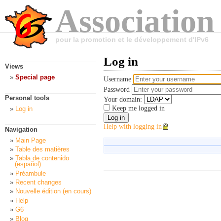
Association
pour la promotion et le développement d'IPv6
Log in
Views
Special page
Username
Password
Personal tools
Your domain:
Keep me logged in
Log in
Help with logging in
Navigation
Main Page
Table des matières
Tabla de contenido
(español)
Préambule
Recent changes
Nouvelle édition (en cours)
Help
G6
Blog