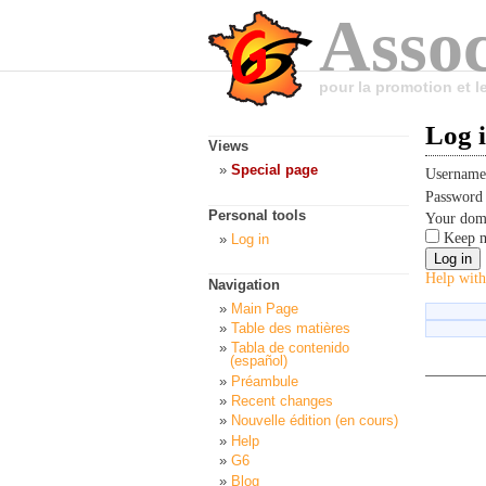
Assoc
pour la promotion et 
Log 
Views
Special page
Usernam
Passwor
Personal tools
Your dom
Keep m
Log in
Help with
Navigation
Main Page
Table des matières
Tabla de contenido
(español)
Préambule
Recent changes
Nouvelle édition (en cours)
Help
G6
Blog