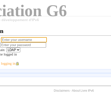
iation G6
le développement d'IPv6
in
e
d
ain:
e logged in
 logging in
Disclaimers
-
About Livre IPv6