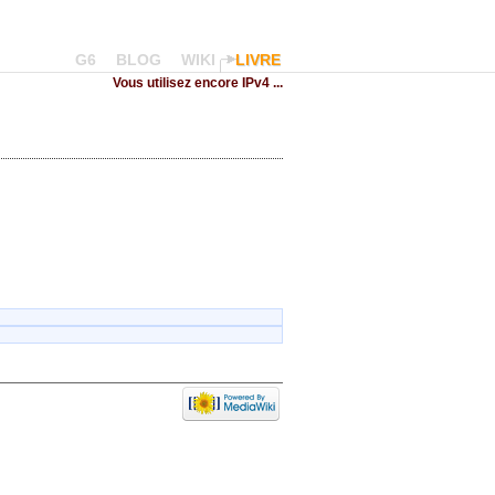
G6
BLOG
WIKI
LIVRE
Vous utilisez encore IPv4 ...