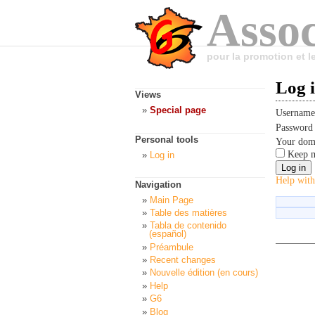
Assoc
pour la promotion et 
Log 
Views
Special page
Usernam
Passwor
Personal tools
Your dom
Keep m
Log in
Help with
Navigation
Main Page
Table des matières
Tabla de contenido
(español)
Préambule
Recent changes
Nouvelle édition (en cours)
Help
G6
Blog