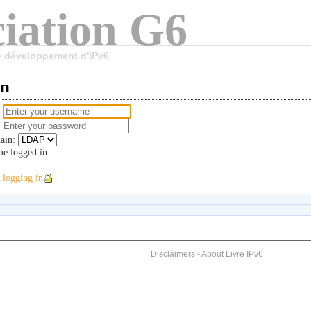
iation G6
le développement d'IPv6
in
e
d
ain:
e logged in
 logging in
Disclaimers
-
About Livre IPv6