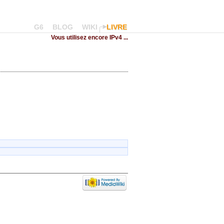
G6
BLOG
WIKI
LIVRE
Vous utilisez encore IPv4 ...