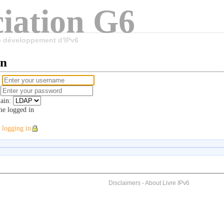
iation G6
le développement d'IPv6
in
e
d
ain:
e logged in
 logging in
Disclaimers
-
About Livre IPv6