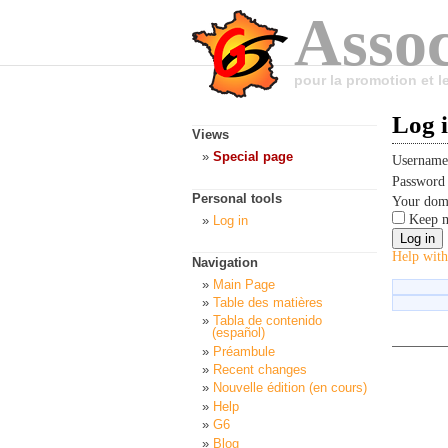
Assoc
pour la promotion et 
Log 
Views
Special page
Usernam
Passwor
Personal tools
Your dom
Keep m
Log in
Help with
Navigation
Main Page
Table des matières
Tabla de contenido
(español)
Préambule
Recent changes
Nouvelle édition (en cours)
Help
G6
Blog