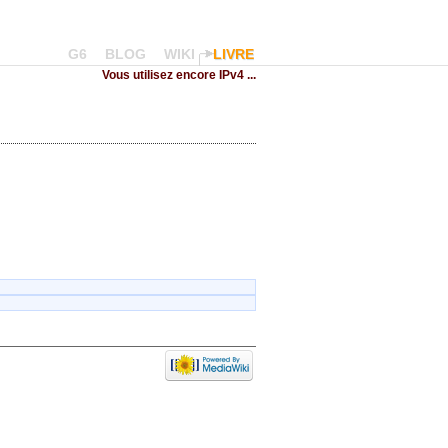
G6
BLOG
WIKI
LIVRE
Vous utilisez encore IPv4 ...