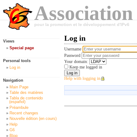
Association
pour la promotion et le développement d'IPv6
Log in
Views
Special page
Username
Password
Personal tools
Your domain:
Keep me logged in
Log in
Help with logging in
Navigation
Main Page
Table des matières
Tabla de contenido
(español)
Préambule
Recent changes
Nouvelle édition (en cours)
Help
G6
Blog