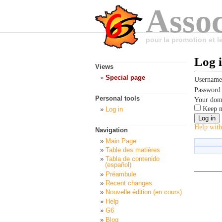
Assoc
pour la promotion et 
Log 
Views
Special page
Usernam
Passwor
Personal tools
Your dom
Keep m
Log in
Help with
Navigation
Main Page
Table des matières
Tabla de contenido
(español)
Préambule
Recent changes
Nouvelle édition (en cours)
Help
G6
Blog