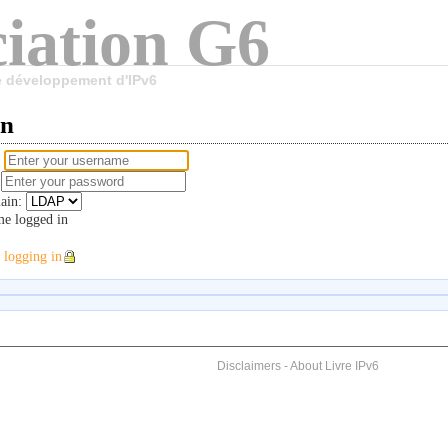
iation G6
le développement d'IPv6
in
e
d
ain:
e logged in
 logging in
Disclaimers
-
About Livre IPv6