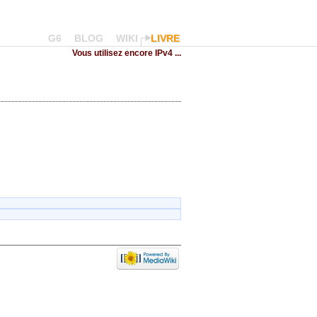
G6
BLOG
WIKI
LIVRE
Vous utilisez encore IPv4 ...