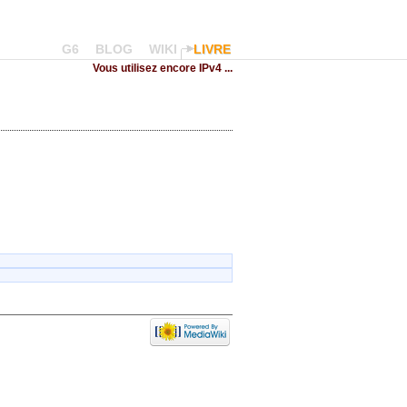
G6
BLOG
WIKI
LIVRE
Vous utilisez encore IPv4 ...