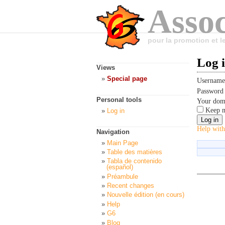
Assoc
pour la promotion et 
Log 
Views
Special page
Usernam
Passwor
Personal tools
Your dom
Keep m
Log in
Help with
Navigation
Main Page
Table des matières
Tabla de contenido
(español)
Préambule
Recent changes
Nouvelle édition (en cours)
Help
G6
Blog