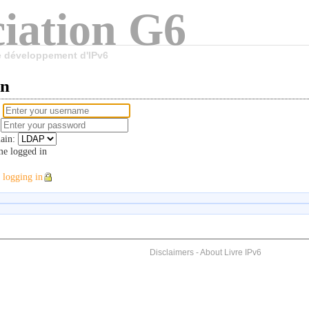
iation G6
le développement d'IPv6
in
e
d
ain:
e logged in
 logging in
Disclaimers
-
About Livre IPv6